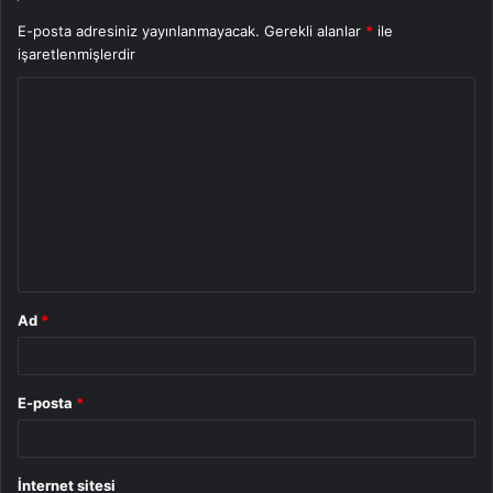
E-posta adresiniz yayınlanmayacak.
Gerekli alanlar
*
ile
işaretlenmişlerdir
Y
o
r
u
m
*
Ad
*
E-posta
*
İnternet sitesi