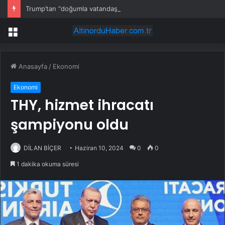
Trump’tan “doğumla vatandaşlık” kararı
Menü
Anasayfa
/
Ekonomi
Ekonomi
THY, hizmet ihracatı
şampiyonu oldu
DİLAN BİÇER
Haziran 10, 2024
0
0
1 dakika okuma süresi