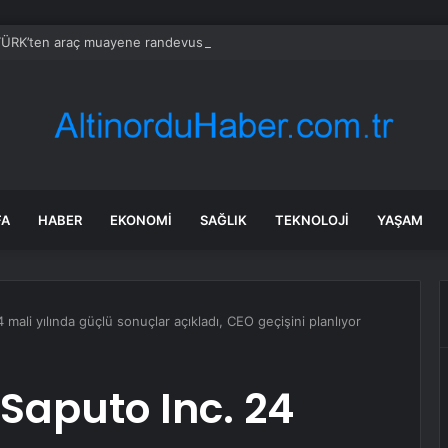
RK’ten araç muayene randevusu uyarısı: Ücretsiz, resmi olmayan sitele
FA
HABER
EKONOMI
SAĞLIK
TEKNOLOJI
YAŞAM
 mali yılında güçlü sonuçlar açıkladı, CEO geçişini planlıyor
 Saputo Inc. 24