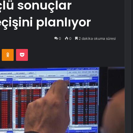
çlü sonuçlar
çişini planlıyor
0
0
2 dakika okuma süresi
VKontakte
Odnoklassniki
Pocket