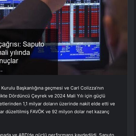
 Kurulu Başkanlığına geçmesi ve Carl Colizza’nın
ikte Dördüncü Çeyrek ve 2024 Mali Yılı için güçlü
yetlerinden 1,1 milyar doların üzerinde nakit elde etti ve
olar düzeltilmiş FAVÖK ve 92 milyon dolar net kazanç
Kanada ve ABD’de güçlü performans kaydedildi. Saputo,