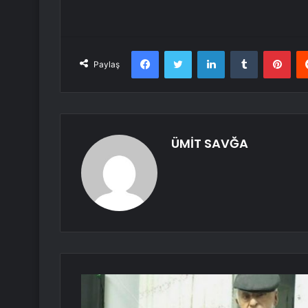
Facebook
Twitter
LinkedIn
Tumblr
Pint
Paylaş
ÜMİT SAVĞA