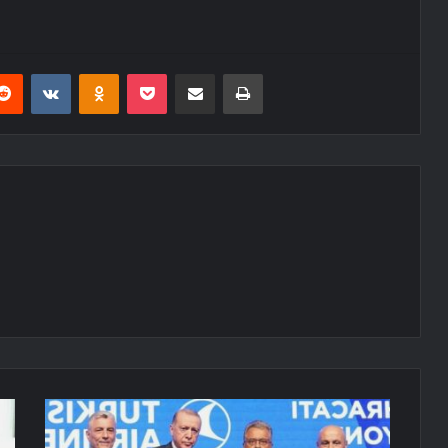
erest
Reddit
VKontakte
Odnoklassniki
Pocket
E-Posta ile paylaş
Yazdır