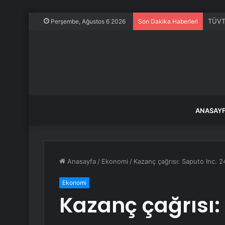
TÜVTÜ
Perşembe, Ağustos 6 2026
Son Dakika Haberleri
ANASAY
Anasayfa
/
Ekonomi
/
Kazanç çağrısı: Saputo Inc. 24
Ekonomi
Kazanç çağrısı: