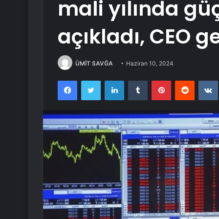
mali yılında gü
açıkladı, CEO ge
ÜMİT SAVĞA
Haziran 10, 2024
Facebook
Twitter
LinkedIn
Tumblr
Pinterest
Reddit