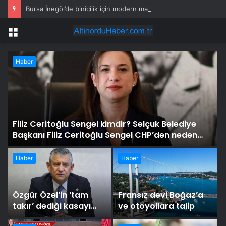
Bursa İnegöl’de binicilik için modern manejler yapılıyor
Menü
Haber
Filiz Ceritoğlu Sengel kimdir? Selçuk Belediye
Başkanı Filiz Ceritoğlu Sengel CHP’den neden
istifa etti?
Haber
Haber
Özgür Özel’in ‘tam
Fransız devi Boğaz’a
takır’ dediği kasayı
ve otoyollara talip
vatandaşlar saatler