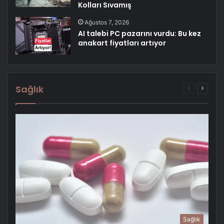
Kolları Sıvamış
Ağustos 7, 2026
AI talebi PC pazarını vurdu: Bu kez
anakart fiyatları artıyor
Sağlık
Önceki
Sonrak
sayfa
sayfa
Sağlık