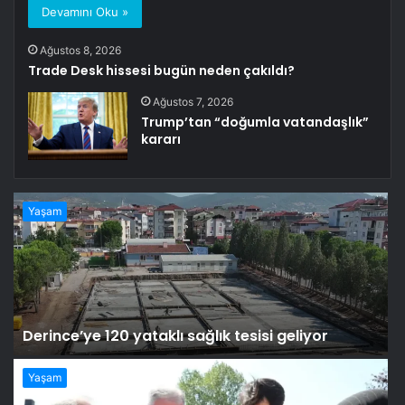
Devamını Oku »
Ağustos 8, 2026
Trade Desk hissesi bugün neden çakıldı?
Ağustos 7, 2026
Trump’tan “doğumla vatandaşlık”
kararı
Yaşam
Derince’ye 120 yataklı sağlık tesisi geliyor
Yaşam