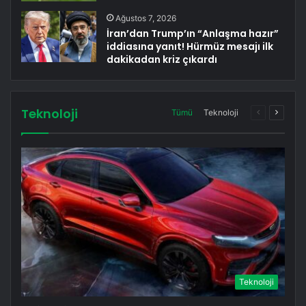
Ağustos 7, 2026
İran’dan Trump’ın “Anlaşma hazır”
iddiasına yanıt! Hürmüz mesajı ilk
dakikadan kriz çıkardı
Teknoloji
Önceki
Sonrak
Tümü
Teknoloji
sayfa
sayfa
Teknoloji