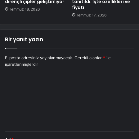
dirençli çipler geliştiriliyor
tanıtıldı: İşte özellikleri ve
fiyatı
Temmuz 18, 2026
Temmuz 17, 2026
Bir yanıt yazın
E-posta adresiniz yayınlanmayacak.
Gerekli alanlar
*
ile
işaretlenmişlerdir
Y
o
r
u
m
*