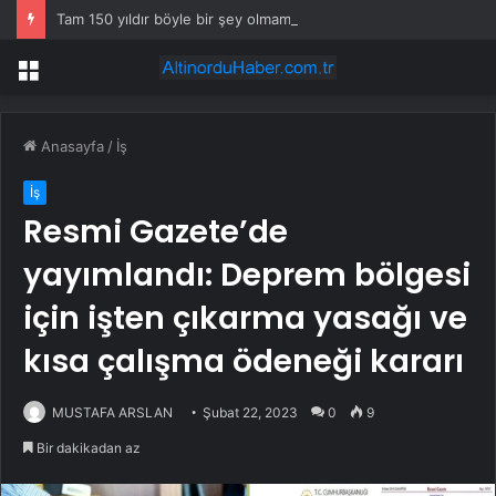
Tam 150 yıldır böyle bir şey olmamıştı: 2027’de dünya için kritik süreç başlıyor
Menü
Anasayfa
/
İş
İş
Resmi Gazete’de
yayımlandı: Deprem bölgesi
için işten çıkarma yasağı ve
kısa çalışma ödeneği kararı
MUSTAFA ARSLAN
Şubat 22, 2023
0
9
Bir dakikadan az