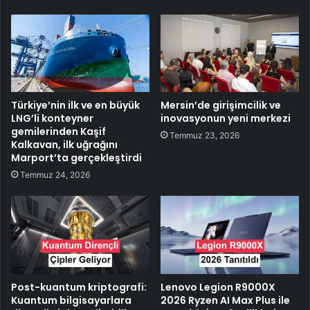
Türkiye’nin ilk ve en büyük
Mersin’de girişimcilik ve
LNG’li konteyner
inovasyonun yeni merkezi
gemilerinden Kaşif
Temmuz 23, 2026
Kalkavan, ilk uğrağını
Marport’ta gerçekleştirdi
Temmuz 24, 2026
Post-kuantum kriptografi:
Lenovo Legion R9000X
Kuantum bilgisayarlara
2026 Ryzen AI Max Plus ile