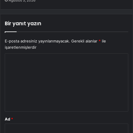
Ağustos 5, 2026
Bir yanıt yazın
E-posta adresiniz yayınlanmayacak.
Gerekli alanlar
*
ile
işaretlenmişlerdir
Y
o
r
u
m
*
Ad
*