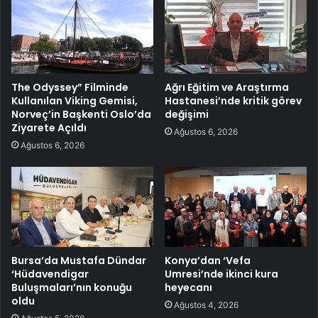
The Odyssey” Filminde
Ağrı Eğitim ve Araştırma
Kullanılan Viking Gemisi,
Hastanesi’nde kritik görev
Norveç’in Başkenti Oslo’da
değişimi
Ziyarete Açıldı
Ağustos 6, 2026
Ağustos 6, 2026
Bursa’da Mustafa Dündar
Konya’dan ‘Vefa
‘Hüdavendigar
Umresi’nde ikinci kura
Buluşmaları’nın konuğu
heyecanı
oldu
Ağustos 4, 2026