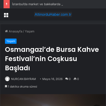
İstanbul’da market ve bakkallarda yeni uygulama devreye girdi
Menü
Anasayfa
/
Yaşam
Yaşam
Osmangazi’de Bursa Kahve
Festivali’nin Coşkusu
Başladı
NURCAN BAYRAM
Mayıs 16, 2026
0
0
1 dakika okuma süresi