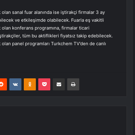
 olan sanal fuar alanında ise iştirakçi firmalar 3 ay
ilecek ve etkileşimde olabilecek. Fuarla eş vakitli
lan konferans programına, firmalar ticari
tirakçiler, tüm bu aktiflikleri fiyatsız takip edebilecek.
ek olan panel programları Turkchem TV’den de canlı
erest
Reddit
VKontakte
Odnoklassniki
Pocket
E-Posta ile paylaş
Yazdır