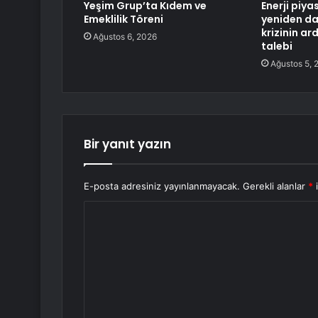
Yeşim Grup’ta Kıdem ve
Enerji piya
Emeklilik Töreni
yeniden da
krizinin ar
Ağustos 6, 2026
talebi
Ağustos 5, 
Bir yanıt yazın
E-posta adresiniz yayınlanmayacak.
Gerekli alanlar
*
i
Y
o
r
u
m