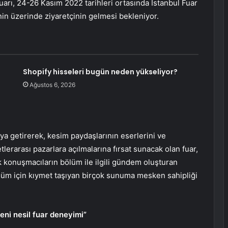
uarı, 24-26 Kasım 2022 tarihleri ortasında İstanbul Fuar
nin üzerinde ziyaretçinin gelmesi bekleniyor.
Shopify hisseleri bugün neden yükseliyor?
Ağustos 6, 2026
rtaya getirerek, kesim paydaşlarının eserlerini ve
etlerarası pazarlara açılmalarına fırsat sunacak olan fuar,
k konuşmacıların bölüm ile ilgili gündem oluşturan
ölüm için kıymet taşıyan birçok sunuma mesken sahipliği
yeni nesil fuar deneyimi”