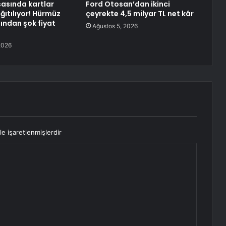
sasında kartlar
Ford Otosan’dan ikinci
ğıtılıyor! Hürmüz
çeyrekte 4,5 milyar TL net kâr
dından şok fiyat
Ağustos 5, 2026
2026
le işaretlenmişlerdir