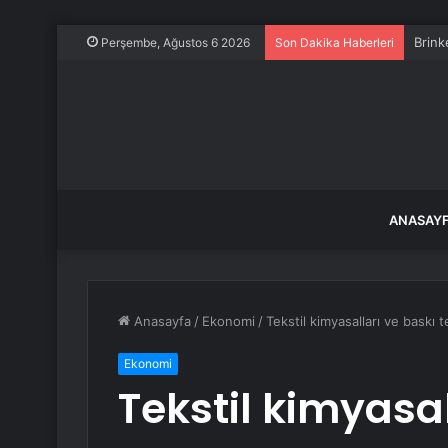
Brink
Perşembe, Ağustos 6 2026
Son Dakika Haberleri
ANASAY
Anasayfa
/
Ekonomi
/
Tekstil kimyasalları ve baskı 
Ekonomi
Tekstil kimyasal