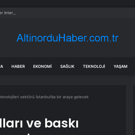
er International hissesi 12 Ağustos’ta yüzde 6,6 hareket edebilir
FA
HABER
EKONOMI
SAĞLIK
TEKNOLOJI
YAŞAM
teknolojileri sektörü İstanbul’da bir araya gelecek
ları ve baskı