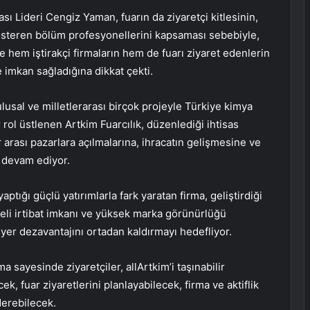
rası Lideri Cengiz Yaman, fuarın da ziyaretçi kitlesinin,
steren bölüm profesyonellerini kapsaması sebebiyle,
e hem iştirakçi firmaların hem de fuarı ziyaret edenlerin
 imkan sağladığına dikkat çekti.
ulusal ve milletlerarası birçok projeyle Türkiye kimya
 rol üstlenen Artkim Fuarcılık, düzenlediği ihtisas
 arası pazarlara açılmalarına, ihracatın gelişmesine ve
a devam ediyor.
ptığı güçlü yatırımlarla fark yaratan firma, geliştirdiği
vadeli irtibat imkanı ve yüksek marka görünürlüğü
e yer dezavantajını ortadan kaldırmayı hedefliyor.
ma sayesinde ziyaretçiler, allArtkim’i taşınabilir
cek, fuar ziyaretlerini planlayabilecek, firma ve aktiflik
derebilecek.