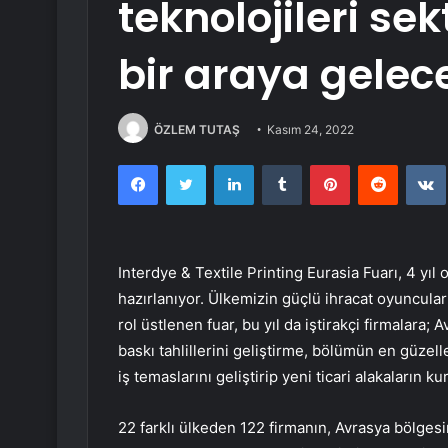
teknolojileri se
bir araya gelec
ÖZLEM TUTAŞ
Kasım 24, 2022
Facebook
Twitter
LinkedIn
Tumblr
Pinterest
Reddit
Interdye & Textile Printing Eurasia Fuarı, 4 yı
hazırlanıyor. Ülkemizin güçlü ihracat oyuncula
rol üstlenen fuar, bu yıl da iştirakçi firmalara
baskı tahlillerini geliştirme, bölümün en güzell
iş temaslarını geliştirip yeni ticari alakaların 
22 farklı ülkeden 122 firmanın, Avrasya bölges