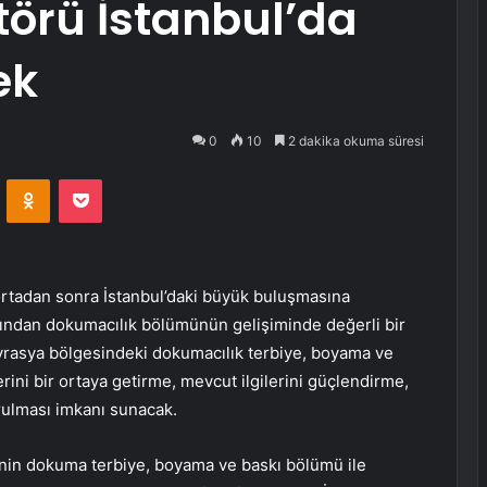
ktörü İstanbul’da
ek
0
10
2 dakika okuma süresi
VKontakte
Odnoklassniki
Pocket
l ortadan sonra İstanbul’daki büyük buluşmasına
rından dokumacılık bölümünün gelişiminde değerli bir
; Avrasya bölgesindeki dokumacılık terbiye, boyama ve
erini bir ortaya getirme, mevcut ilgilerini güçlendirme,
kurulması imkanı sunacak.
inin dokuma terbiye, boyama ve baskı bölümü ile