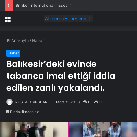
Brinker International hissesi 12 Ağustos’ta yüzde 6,6 hareket edebilir
Menü
Anasayfa
/
Haber
Haber
Balıkesir’deki evinde
tabanca imal ettiği iddia
edilen zanlı yakalandı.
MUSTAFA ARSLAN
Mart 31, 2023
0
11
Bir dakikadan az