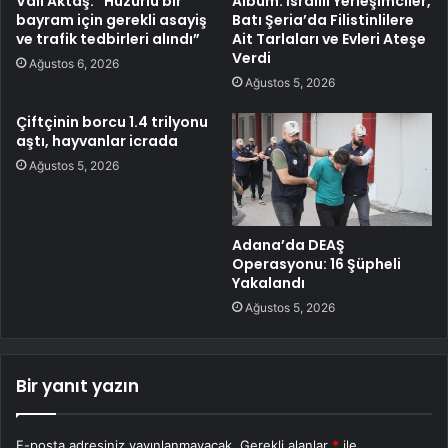
Vali Aktaş: “Huzurlu bir
Albüm: İsrailli Yerleşimciler,
bayram için gerekli asayiş
Batı Şeria’da Filistinlilere
ve trafik tedbirleri alındı”
Ait Tarlaları ve Evleri Ateşe
Verdi
Ağustos 6, 2026
Ağustos 5, 2026
Çiftçinin borcu 1.4 trilyonu
aştı, hayvanlar icrada
Ağustos 5, 2026
Adana’da DEAŞ
Operasyonu: 16 Şüpheli
Yakalandı
Ağustos 5, 2026
Bir yanıt yazın
E-posta adresiniz yayınlanmayacak.
Gerekli alanlar
*
ile