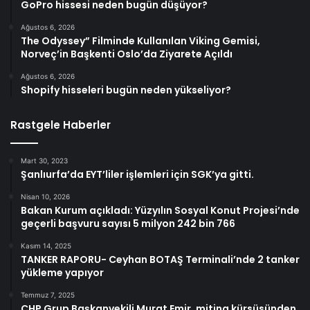
GoPro hissesi neden bugün düşüyor?
Ağustos 6, 2026
The Odyssey” Filminde Kullanılan Viking Gemisi,
Norveç’in Başkenti Oslo’da Ziyarete Açıldı
Ağustos 6, 2026
Shopify hisseleri bugün neden yükseliyor?
Rastgele Haberler
Mart 30, 2023
Şanlıurfa’da EYT’liler işlemleri için SGK’ya gitti.
Nisan 10, 2026
Bakan Kurum açıkladı: Yüzyılın Sosyal Konut Projesi’nde
geçerli başvuru sayısı 5 milyon 242 bin 766
Kasım 14, 2025
TANKER RAPORU- Ceyhan BOTAŞ Terminali’nde 2 tanker
yükleme yapıyor
Temmuz 7, 2025
CHP Grup Başkanvekili Murat Emir, miting kürsüsünden