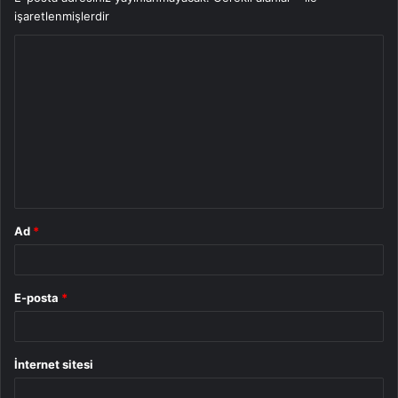
işaretlenmişlerdir
Y
o
r
u
m
*
Ad
*
E-posta
*
İnternet sitesi