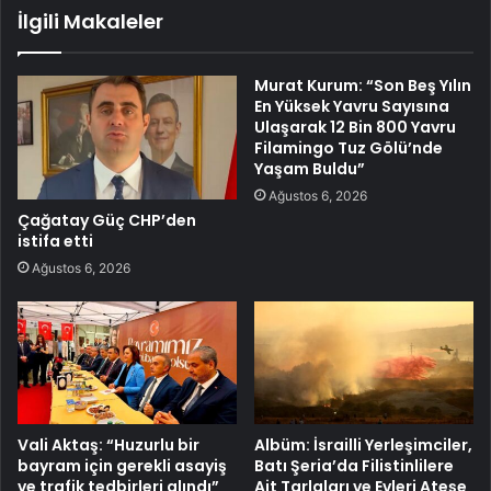
İlgili Makaleler
Murat Kurum: “Son Beş Yılın
En Yüksek Yavru Sayısına
Ulaşarak 12 Bin 800 Yavru
Filamingo Tuz Gölü’nde
Yaşam Buldu”
Ağustos 6, 2026
Çağatay Güç CHP’den
istifa etti
Ağustos 6, 2026
Vali Aktaş: “Huzurlu bir
Albüm: İsrailli Yerleşimciler,
bayram için gerekli asayiş
Batı Şeria’da Filistinlilere
ve trafik tedbirleri alındı”
Ait Tarlaları ve Evleri Ateşe