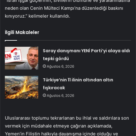
“İsrail işgal güçlerinin, sivillerin ölümüne ve yaralanmasına
neden olan Cenin Mülteci Kampı’na düzenlediği baskını
kınıyoruz.” kelimeler kullanıldı.
İlgili Makaleler
Saray danışmanı YENİ Parti’yi alaya aldı
tepki gördü
Ağustos 6, 2026
Türkiye’nin 11 ilinin altından altın
fışkıracak
Ağustos 6, 2026
Uluslararası toplumu tekrarlanan bu ihlal ve saldırılara son
vermek için müdahale etmeye çağıran açıklamada,
Yemen’in Filistin halkıyla dayanışma içinde olduğu ve