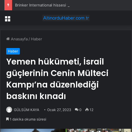
Brinker International hissesi 12 Ağustos’ta yüzde 6,6 hareket edebilir
Menü
Anasayfa
/
Haber
Haber
Yemen hükümeti, İsrail
güçlerinin Cenin Mülteci
Kampı’na düzenlediği
baskını kınadı
GÜLSÜM KAYA
Ocak 27, 2023
0
12
1 dakika okuma süresi