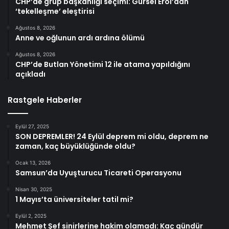
CHP’de grup başkanlığı seçimi: Gürsel Erol’dan
‘tekelleşme’ eleştirisi
Ağustos 8, 2026
Anne ve oğlunun ardı ardına ölümü
Ağustos 8, 2026
CHP’de Butlan Yönetimi 12 ile atama yapıldığını
açıkladı
Rastgele Haberler
Eylül 27, 2025
SON DEPREMLER! 24 Eylül deprem mi oldu, deprem ne
zaman, kaç büyüklüğünde oldu?
Ocak 13, 2026
Samsun’da Uyuşturucu Ticareti Operasyonu
Nisan 30, 2025
1 Mayıs’ta üniversiteler tatil mi?
Eylül 2, 2025
Mehmet Şef sinirlerine hakim olamadı: Kaç gündür