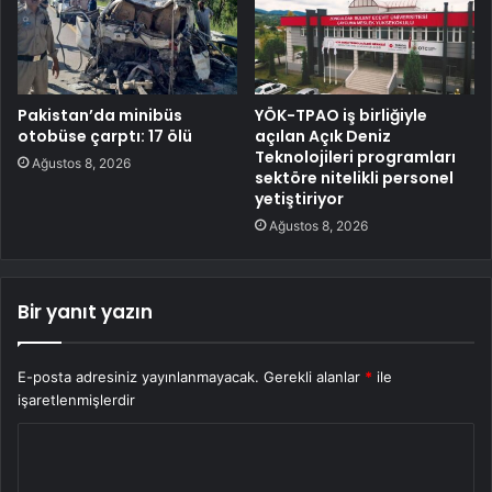
Pakistan’da minibüs
YÖK-TPAO iş birliğiyle
otobüse çarptı: 17 ölü
açılan Açık Deniz
Teknolojileri programları
Ağustos 8, 2026
sektöre nitelikli personel
yetiştiriyor
Ağustos 8, 2026
Bir yanıt yazın
E-posta adresiniz yayınlanmayacak.
Gerekli alanlar
*
ile
işaretlenmişlerdir
Y
o