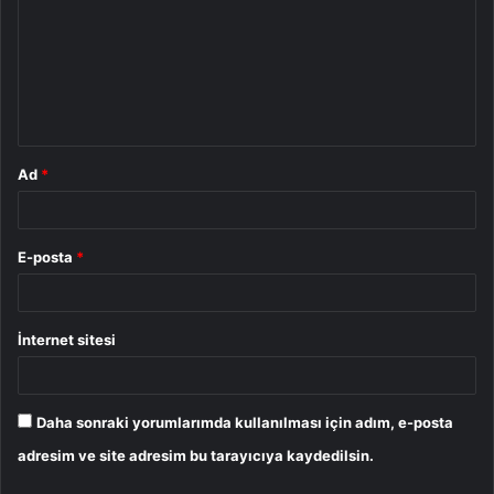
r
u
m
*
Ad
*
E-posta
*
İnternet sitesi
Daha sonraki yorumlarımda kullanılması için adım, e-posta
adresim ve site adresim bu tarayıcıya kaydedilsin.