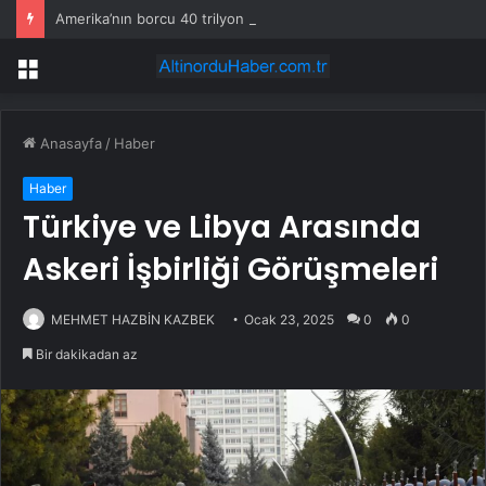
Amerika’nın borcu 40 trilyon dolara gelecek çok yakında
Menü
Anasayfa
/
Haber
Haber
Türkiye ve Libya Arasında
Askeri İşbirliği Görüşmeleri
MEHMET HAZBİN KAZBEK
Ocak 23, 2025
0
0
Bir dakikadan az