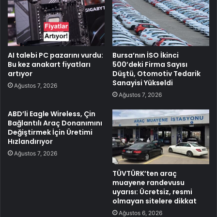
AI talebi PC pazarını vurdu:
Bursa’nın İSO İkinci
Bu kez anakart fiyatları
500’deki Firma Sayısı
artıyor
Düştü, Otomotiv Tedarik
Sanayisi Yükseldi
Ağustos 7, 2026
Ağustos 7, 2026
ABD’li Eagle Wireless, Çin
Bağlantılı Araç Donanımını
Değiştirmek İçin Üretimi
Hızlandırıyor
Ağustos 7, 2026
TÜVTÜRK’ten araç
muayene randevusu
uyarısı: Ücretsiz, resmi
olmayan sitelere dikkat
Ağustos 6, 2026