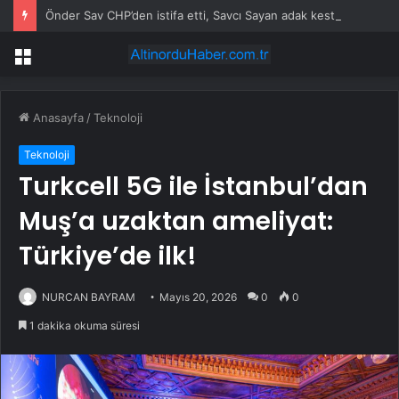
Önder Sav CHP’den istifa etti, Savcı Sayan adak kesti
Menü
Anasayfa
/
Teknoloji
Teknoloji
Turkcell 5G ile İstanbul’dan
Muş’a uzaktan ameliyat:
Türkiye’de ilk!
NURCAN BAYRAM
Mayıs 20, 2026
0
0
1 dakika okuma süresi