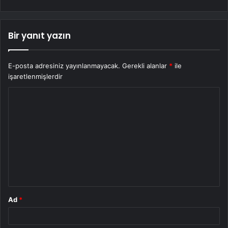
Bir yanıt yazın
E-posta adresiniz yayınlanmayacak.
Gerekli alanlar
*
ile
işaretlenmişlerdir
Y
o
r
u
m
*
Ad
*