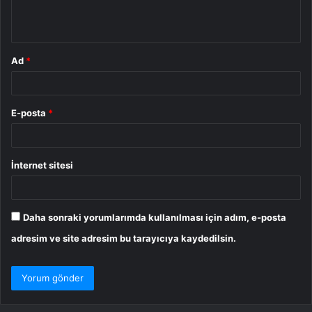
m
*
Ad
*
E-posta
*
İnternet sitesi
Daha sonraki yorumlarımda kullanılması için adım, e-posta
adresim ve site adresim bu tarayıcıya kaydedilsin.