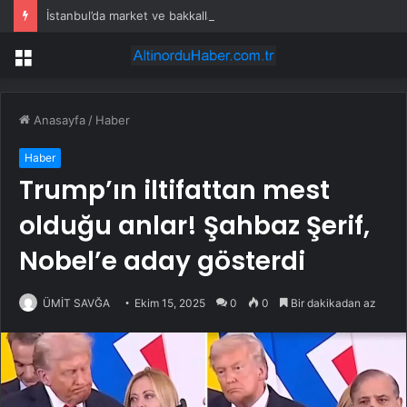
İstanbul’da market ve bakkallarda yeni uygulama devreye girdi
Menü
Anasayfa
/
Haber
Haber
Trump’ın iltifattan mest
olduğu anlar! Şahbaz Şerif,
Nobel’e aday gösterdi
ÜMİT SAVĞA
Ekim 15, 2025
0
0
Bir dakikadan az