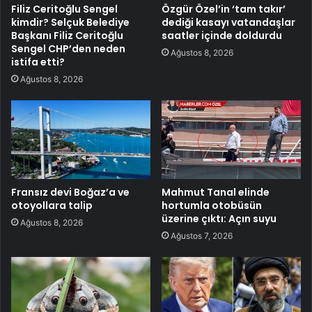
Filiz Ceritoğlu Sengel
Özgür Özel’in ‘tam takır’
kimdir? Selçuk Belediye
dediği kasayı vatandaşlar
Başkanı Filiz Ceritoğlu
saatler içinde doldurdu
Sengel CHP’den neden
Ağustos 8, 2026
istifa etti?
Ağustos 8, 2026
Fransız devi Boğaz’a ve
Mahmut Tanal elinde
otoyollara talip
hortumla otobüsün
üzerine çıktı: Açın suyu
Ağustos 8, 2026
Ağustos 7, 2026