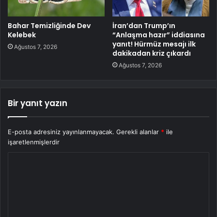
Bahar Temizliğinde Dev
İran’dan Trump’ın
Kelebek
“Anlaşma hazır” iddiasına
yanıt! Hürmüz mesajı ilk
Ağustos 7, 2026
dakikadan kriz çıkardı
Ağustos 7, 2026
Bir yanıt yazın
E-posta adresiniz yayınlanmayacak.
Gerekli alanlar
*
ile
işaretlenmişlerdir
Y
o
r
u