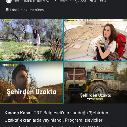
HACI ÖMER KORKMAZ
Temmuz 27, 2023
0
3
1 dakika okuma süresi
Kıvanç Kasalı
TRT Belgeseli’nin sunduğu ‘Şehirden
Uzakta’ ekranlarda yayınlandı. Program izleyiciler