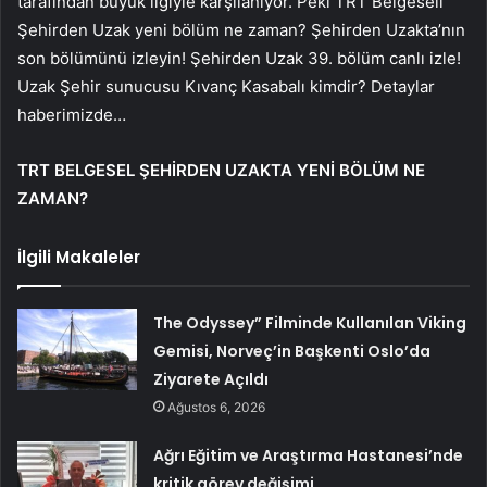
tarafından büyük ilgiyle karşılanıyor. Peki TRT Belgeseli
Şehirden Uzak yeni bölüm ne zaman? Şehirden Uzakta’nın
son bölümünü izleyin! Şehirden Uzak 39. bölüm canlı izle!
Uzak Şehir sunucusu Kıvanç Kasabalı kimdir? Detaylar
haberimizde…
TRT BELGESEL ŞEHİRDEN UZAKTA YENİ BÖLÜM NE
ZAMAN?
İlgili Makaleler
The Odyssey” Filminde Kullanılan Viking
Gemisi, Norveç’in Başkenti Oslo’da
Ziyarete Açıldı
Ağustos 6, 2026
Ağrı Eğitim ve Araştırma Hastanesi’nde
kritik görev değişimi