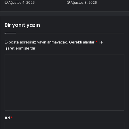
Ağustos 4, 2026
Ağustos 3, 2026
Bir yanıt yazın
E-posta adresiniz yayınlanmayacak.
Gerekli alanlar
*
ile
işaretlenmişlerdir
Y
o
r
u
m
*
Ad
*