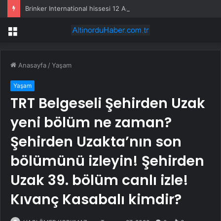
Brinker International hissesi 12 Ağustos’ta yüzde 6,6 hareket edebilir
Menü
Anasayfa
/
Yaşam
Yaşam
TRT Belgeseli Şehirden Uzak
yeni bölüm ne zaman?
Şehirden Uzakta’nın son
bölümünü izleyin! Şehirden
Uzak 39. bölüm canlı izle!
Kıvanç Kasabalı kimdir?