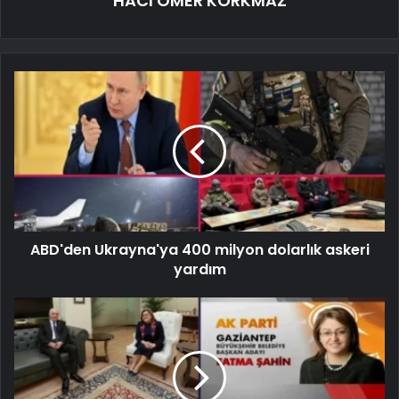
HACI ÖMER KORKMAZ
ABD'den Ukrayna'ya 400 milyon dolarlık askeri
yardım