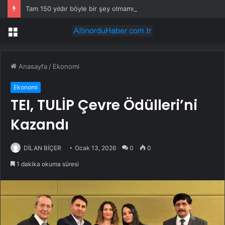
Tam 150 yıldır böyle bir şey olmamıştı: 2027’de dünya için kritik süreç başlıyor
Menü
Anasayfa
/
Ekonomi
Ekonomi
TEI, TULİP Çevre Ödülleri’ni
Kazandı
DİLAN BİÇER
Ocak 13, 2026
0
0
1 dakika okuma süresi