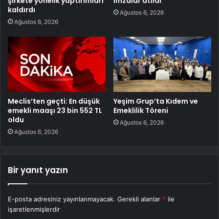
şirkete yönelik yaptırımları
imzalar atıldı
kaldırdı
Ağustos 6, 2026
Ağustos 6, 2026
Meclis’ten geçti: En düşük
Yeşim Grup’ta Kıdem ve
emekli maaşı 23 bin 552 TL
Emeklilik Töreni
oldu
Ağustos 6, 2026
Ağustos 6, 2026
Bir yanıt yazın
E-posta adresiniz yayınlanmayacak.
Gerekli alanlar
*
ile
işaretlenmişlerdir