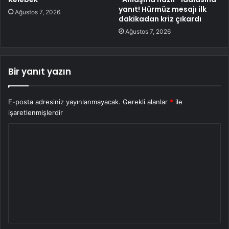
yanıt! Hürmüz mesajı ilk
Ağustos 7, 2026
dakikadan kriz çıkardı
Ağustos 7, 2026
Bir yanıt yazın
E-posta adresiniz yayınlanmayacak.
Gerekli alanlar
*
ile
işaretlenmişlerdir
Y
o
r
u
m
*