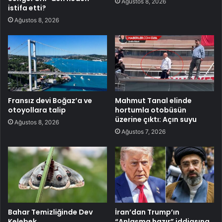
Ağustos 8, 2026
istifa etti?
Ağustos 8, 2026
Fransız devi Boğaz’a ve
Mahmut Tanal elinde
otoyollara talip
hortumla otobüsün
üzerine çıktı: Açın suyu
Ağustos 8, 2026
Ağustos 7, 2026
Bahar Temizliğinde Dev
İran’dan Trump’ın
Kelebek
“Anlaşma hazır” iddiasına