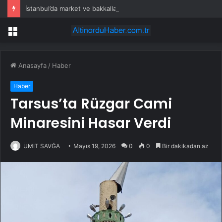
İstanbul’da market ve bakkallarda yeni uygulama devreye girdi
Menü
Anasayfa
/
Haber
Haber
Tarsus’ta Rüzgar Cami
Minaresini Hasar Verdi
ÜMİT SAVĞA
Mayıs 19, 2026
0
0
Bir dakikadan az