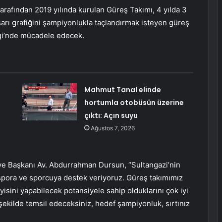
arafından 2019 yılında kurulan Güreş Takımı, 4 yılda 3
şarı grafiğini şampiyonlukla taçlandırmak isteyen güreş
igi’nde mücadele edecek.
Mahmut Tanal elinde
hortumla otobüsün üzerine
çıktı: Açın suyu
Ağustos 7, 2026
iye Başkanı Av. Abdurrahman Dursun, “Sultangazi’nin
 spora ve sporcuya destek veriyoruz. Güreş takımımız
yisini yapabilecek potansiyele sahip olduklarını çok iyi
 şekilde temsil edeceksiniz, hedef şampiyonluk, sırtınız