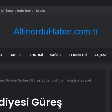
t Tanal elinde hortumla otobüsün üzerine çıktı: Açın suyu
FA
HABER
EKONOMI
SAĞLIK
TEKNOLOJI
YAŞAM
kımı Türkiye Serbest Güreş Süper Ligi’nde mücadele edecek
diyesi Güreş