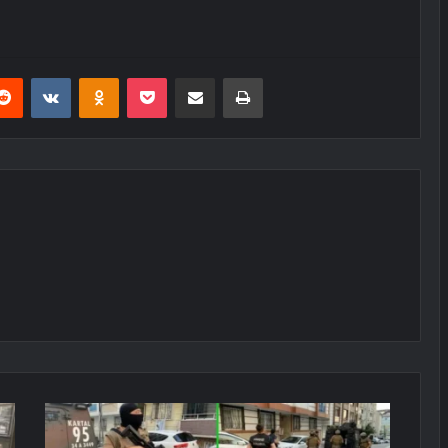
erest
Reddit
VKontakte
Odnoklassniki
Pocket
E-Posta ile paylaş
Yazdır