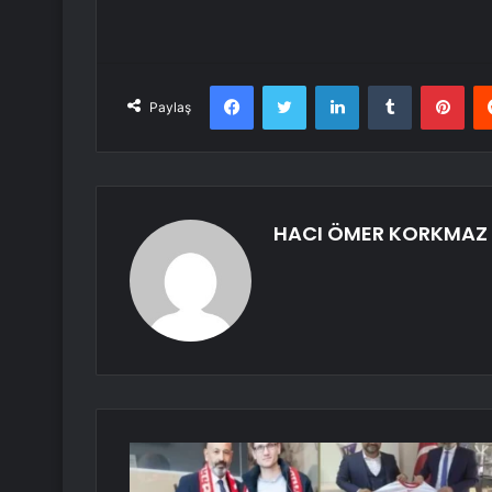
Facebook
Twitter
LinkedIn
Tumblr
Pint
Paylaş
HACI ÖMER KORKMAZ