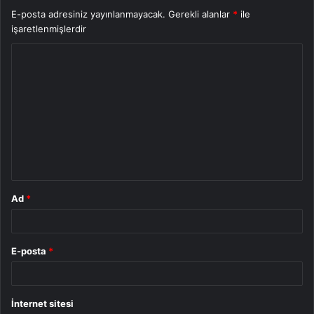
E-posta adresiniz yayınlanmayacak.
Gerekli alanlar
*
ile
işaretlenmişlerdir
Y
o
r
u
m
*
Ad
*
E-posta
*
İnternet sitesi