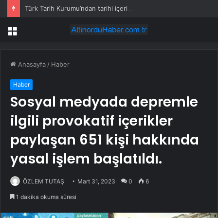
Türk Tarih Kurumu’ndan tarihi içerikler tek platformda
Menü
Anasayfa
/
Haber
Haber
Sosyal medyada depremle
ilgili provokatif içerikler
paylaşan 651 kişi hakkında
yasal işlem başlatıldı.
ÖZLEM TUTAŞ
Mart 31, 2023
0
6
1 dakika okuma süresi