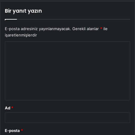
Bir yanıt yazın
E-posta adresiniz yayınlanmayacak.
Gerekli alanlar
*
ile
işaretlenmişlerdir
Y
o
r
u
m
*
Ad
*
E-posta
*