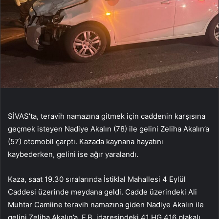
SİVAS’ta, teravih namazına gitmek için caddenin karşısına
geçmek isteyen Nadiye Akalın (78) ile gelini Zeliha Akalın’a
(57) otomobil çarptı. Kazada kaynana hayatını
kaybederken, gelini ise ağır yaralandı.
Kaza, saat 19.30 sıralarında İstiklal Mahallesi 4 Eylül
Caddesi üzerinde meydana geldi. Cadde üzerindeki Ali
Muhtar Camiine teravih namazına giden Nadiye Akalın ile
gelini Zeliha Akalın’a, F.B. idaresindeki 41 HG 416 plakalı