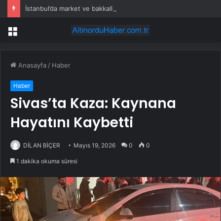
İstanbul’da market ve bakkallarda yeni uygulama devreye girdi
Menü
Anasayfa
/
Haber
Haber
Sivas’ta Kaza: Kaynana
Hayatını Kaybetti
DİLAN BİÇER
Mayıs 19, 2026
0
0
1 dakika okuma süresi