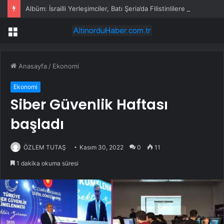
Albüm: İsrailli Yerleşimciler, Batı Şeria’da Filistinlilere Ait Tarlaları ve Evleri Ateşe Verdi
Menü
Anasayfa
/
Ekonomi
Ekonomi
Siber Güvenlik Haftası
başladı
ÖZLEM TUTAŞ
Kasım 30, 2022
0
11
1 dakika okuma süresi