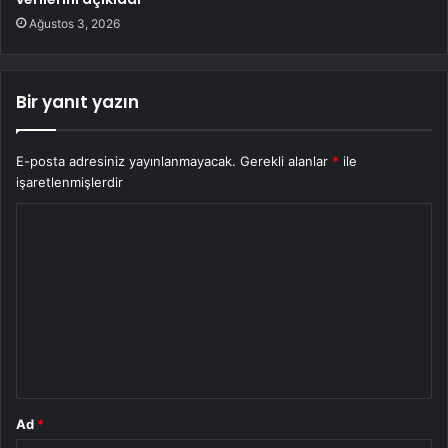
Ağustos 3, 2026
Bir yanıt yazın
E-posta adresiniz yayınlanmayacak.
Gerekli alanlar
*
ile
işaretlenmişlerdir
Y
o
r
u
m
*
Ad
*