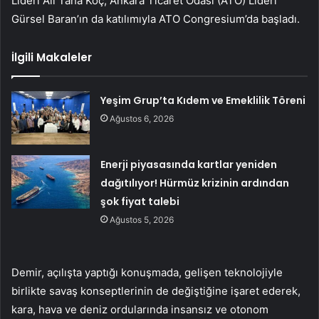
Lideri Ali Taha Koç, Ankara Ticaret Odası (ATO) Lideri
Gürsel Baran’ın da katılımıyla ATO Congresium’da başladı.
İlgili Makaleler
Yeşim Grup’ta Kıdem ve Emeklilik Töreni
Ağustos 6, 2026
Enerji piyasasında kartlar yeniden
dağıtılıyor! Hürmüz krizinin ardından
şok fiyat talebi
Ağustos 5, 2026
Demir, açılışta yaptığı konuşmada, gelişen teknolojiyle
birlikte savaş konseptlerinin de değiştiğine işaret ederek,
kara, hava ve deniz ordularında insansız ve otonom