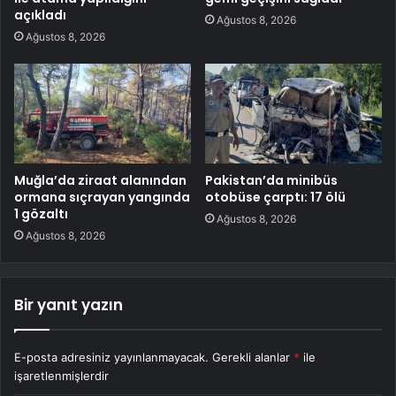
açıkladı
Ağustos 8, 2026
Ağustos 8, 2026
Muğla’da ziraat alanından
Pakistan’da minibüs
ormana sıçrayan yangında
otobüse çarptı: 17 ölü
1 gözaltı
Ağustos 8, 2026
Ağustos 8, 2026
Bir yanıt yazın
E-posta adresiniz yayınlanmayacak.
Gerekli alanlar
*
ile
işaretlenmişlerdir