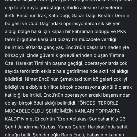
cep telefonuyla görüştüğü şehidin ailesine taziyelerini
iletti. Encü’nün Irak, Kato Dağı, Gabar Dağı, Bestler Dereler
bölgesi ve Cudi Dağı’ndaki operasyonlarda sık sık yer
aldığı bölge halkı için kapalı bir kahraman olduğu ve PKK
terör örgütüne karşı üst düzey bir mücadele verdiği
belirtildi. 90’larda genç yaş. Encü’nün başarıları nedeniyle
birkaç yıl içinde güvenlik görevlilerinden oluşan ‘Fırtına
Özel Harekat Timi’nin başına geçtiği, operasyonlarda çok
sayıda teröristin etkisiz hale getirilmesinde aktif rol aldığı
bildirildi. Nimet Encü’nün Şırnak’taki tüm bölgeleri çok iyi
bildiği ve ekibiyle birlikte birçok operasyona gönüllü olarak
katıldığı belirtildi. Encü’nün operasyonlardaki başarısından
dolayı birçok ödül aldığı belirtildi. “ÖNCESİ TERÖRLE
MÜCADELE OLDU, ŞEHİDİMİZİN KANLARI TOPRAKTA
KALDI” Nimet Encü’nün “Eren Ablukası Sonbahar Kış-23
Şehit Jandarma Yüzbaşı Yunus Çelebi Harekatı”nda şehit
olduğu belli. Şehidin oğlu Barış Encü, babasının kanının