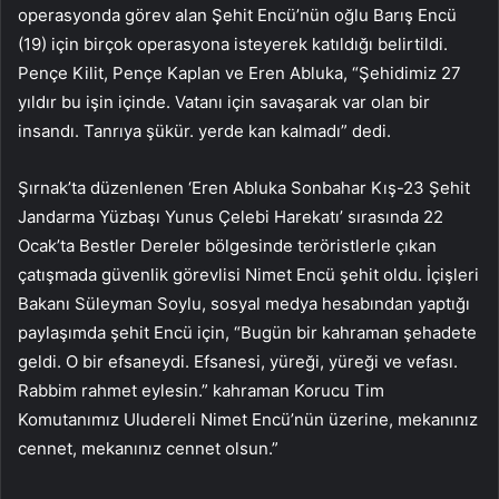
operasyonda görev alan Şehit Encü’nün oğlu Barış Encü
(19) için birçok operasyona isteyerek katıldığı belirtildi.
Pençe Kilit, Pençe Kaplan ve Eren Abluka, “Şehidimiz 27
yıldır bu işin içinde. Vatanı için savaşarak var olan bir
insandı. Tanrıya şükür. yerde kan kalmadı” dedi.
Şırnak’ta düzenlenen ‘Eren Abluka Sonbahar Kış-23 Şehit
Jandarma Yüzbaşı Yunus Çelebi Harekatı’ sırasında 22
Ocak’ta Bestler Dereler bölgesinde teröristlerle çıkan
çatışmada güvenlik görevlisi Nimet Encü şehit oldu. İçişleri
Bakanı Süleyman Soylu, sosyal medya hesabından yaptığı
paylaşımda şehit Encü için, “Bugün bir kahraman şehadete
geldi. O bir efsaneydi. Efsanesi, yüreği, yüreği ve vefası.
Rabbim rahmet eylesin.” kahraman Korucu Tim
Komutanımız Uludereli Nimet Encü’nün üzerine, mekanınız
cennet, mekanınız cennet olsun.”