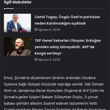
İlgili Makaleler
Cemil Tugay, Özgür Özel’in partisine
neden katılmadığını açıkladı
Ağustos 9, 2026
TKP Genel Sekreteri Okuyan: Erdoğan
yeniden aday olmayabilir, AKP’de
kavga sertleşir
Ağustos 9, 2026
Encü, Şırnak’ta düzenlenen törenin ardından Uludere
ilçesine bağlı Gülyazı köyünde toprağa verildi. Vali Osman
Alım ve Jandarma Genel Komutanı Orgeneral Arif Çetin ile
Şırnak’a gelen İçişleri Bakanı Süleyman Soylu, 3 çocuk
babası şehidin ailesini ziyaret ederek taziyelerini iletti.
Cumhurbaşkanı Recep Tayyip Erdoğan da Bakan Soylu’nun