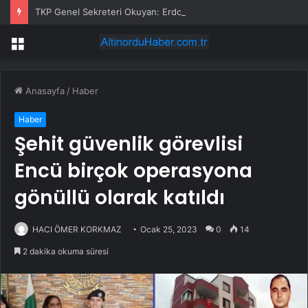
TKP Genel Sekreteri Okuyan: Erdoğan yeniden aday olmayabilir, AKP’de kavga sertleşir
Menü
Anasayfa
/
Haber
Haber
Şehit güvenlik görevlisi
Encü birçok operasyona
gönüllü olarak katıldı
HACI ÖMER KORKMAZ
Ocak 25, 2023
0
14
2 dakika okuma süresi