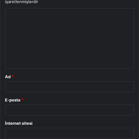
işaretlenmişlerdir
Y
o
r
u
m
*
Ad
*
E-posta
*
İnternet sitesi