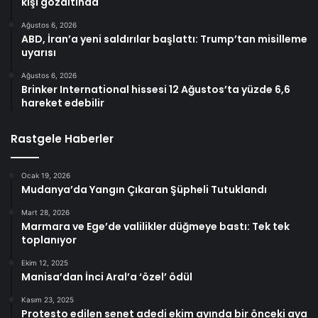
kişi gözaltında
Ağustos 6, 2026
ABD, İran’a yeni saldırılar başlattı: Trump’tan misilleme
uyarısı
Ağustos 6, 2026
Brinker International hissesi 12 Ağustos’ta yüzde 6,6
hareket edebilir
Rastgele Haberler
Ocak 19, 2026
Mudanya’da Yangın Çıkaran Şüpheli Tutuklandı
Mart 28, 2026
Marmara ve Ege’de valilikler düğmeye bastı: Tek tek
toplanıyor
Ekim 12, 2025
Manisa’dan İnci Aral’a ‘özel’ ödül
Kasım 23, 2025
Protesto edilen senet adedi ekim ayında bir önceki aya