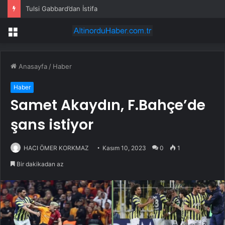
Tulsi Gabbard’dan İstifa
Menü
Anasayfa
/
Haber
Haber
Samet Akaydın, F.Bahçe’de
şans istiyor
HACI ÖMER KORKMAZ
Kasım 10, 2023
0
1
Bir dakikadan az