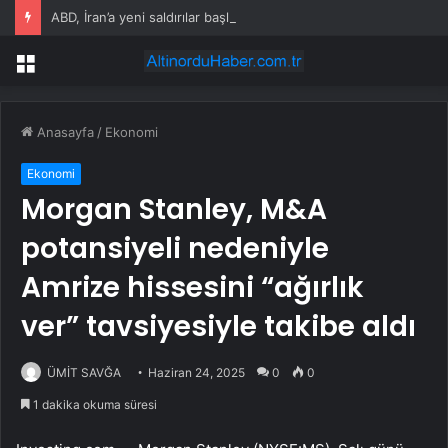
ABD, İran’a yeni saldırılar başlattı: Trump’tan misilleme uyarısı
Menü
Anasayfa
/
Ekonomi
Ekonomi
Morgan Stanley, M&A
potansiyeli nedeniyle
Amrize hissesini “ağırlık
ver” tavsiyesiyle takibe aldı
ÜMİT SAVĞA
Haziran 24, 2025
0
0
1 dakika okuma süresi