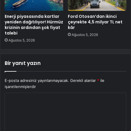
Enerji piyasasında kartlar
Ford Otosan’dan ikinci
yeniden dağıtılıyor! Hürmüz
çeyrekte 4,5 milyar TL net
krizinin ardından şok fiyat
kâr
talebi
Ağustos 5, 2026
Ağustos 5, 2026
Bir yanıt yazın
E-posta adresiniz yayınlanmayacak.
Gerekli alanlar
*
ile
işaretlenmişlerdir
Y
o
r
u