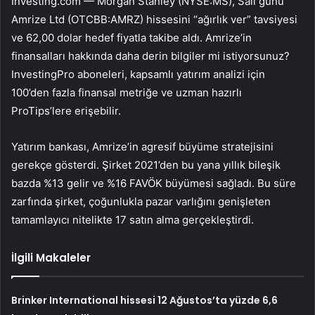
Investing.com —
Morgan Stanley
(NYSE:
MS
), Salı günü
Amrize Ltd (OTCBB:AMRZ) hissesini “ağırlık ver” tavsiyesi
ve 62,00 dolar hedef fiyatla takibe aldı. Amrize’in
finansalları hakkında daha derin bilgiler mi istiyorsunuz?
InvestingPro aboneleri, kapsamlı yatırım analizi için
100’den fazla finansal metriğe ve uzman hazırlı
ProTips’lere erişebilir.
Yatırım bankası, Amrize’in agresif büyüme stratejisini
gerekçe gösterdi. Şirket 2021’den bu yana yıllık bileşik
bazda %13 gelir ve %16 FAVÖK büyümesi sağladı. Bu süre
zarfında şirket, çoğunlukla pazar varlığını genişleten
tamamlayıcı nitelikte 17 satın alma gerçekleştirdi.
İlgili Makaleler
Brinker International hissesi 12 Ağustos’ta yüzde 6,6