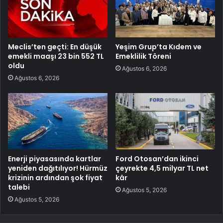
Meclis’ten geçti: En düşük
Yeşim Grup’ta Kıdem ve
emekli maaşı 23 bin 552 TL
Emeklilik Töreni
oldu
Ağustos 6, 2026
Ağustos 6, 2026
Enerji piyasasında kartlar
Ford Otosan’dan ikinci
yeniden dağıtılıyor! Hürmüz
çeyrekte 4,5 milyar TL net
krizinin ardından şok fiyat
kâr
talebi
Ağustos 5, 2026
Ağustos 5, 2026