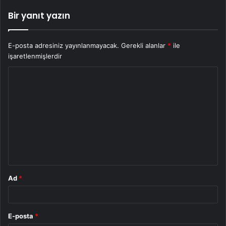
Bir yanıt yazın
E-posta adresiniz yayınlanmayacak.
Gerekli alanlar
*
ile
işaretlenmişlerdir
Y
o
r
u
m
*
Ad
*
E-posta
*