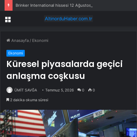
Brinker International hissesi 12 Ağustos’ta yüzde 6,6 hareket edebilir
Menü
Anasayfa
/
Ekonomi
Ekonomi
Küresel piyasalarda geçici
anlaşma coşkusu
ÜMİT SAVĞA
Temmuz 5, 2026
0
0
2 dakika okuma süresi