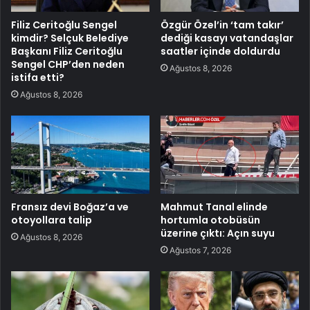
Filiz Ceritoğlu Sengel
Özgür Özel’in ‘tam takır’
kimdir? Selçuk Belediye
dediği kasayı vatandaşlar
Başkanı Filiz Ceritoğlu
saatler içinde doldurdu
Sengel CHP’den neden
Ağustos 8, 2026
istifa etti?
Ağustos 8, 2026
Fransız devi Boğaz’a ve
Mahmut Tanal elinde
otoyollara talip
hortumla otobüsün
üzerine çıktı: Açın suyu
Ağustos 8, 2026
Ağustos 7, 2026