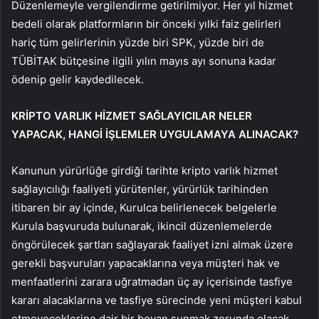
Düzenlemeyle vergilendirme getirilmiyor. Her yıl hizmet
bedeli olarak platformların bir önceki yılki faiz gelirleri
hariç tüm gelirlerinin yüzde biri SPK, yüzde biri de
TÜBİTAK bütçesine ilgili yılın mayıs ayı sonuna kadar
ödenip gelir kaydedilecek.
KRİPTO VARLIK HİZMET SAĞLAYICILAR NELER
YAPACAK, HANGİ İŞLEMLER UYGULAMAYA ALINACAK?
Kanunun yürürlüğe girdiği tarihte kripto varlık hizmet
sağlayıcılığı faaliyeti yürütenler, yürürlük tarihinden
itibaren bir ay içinde, Kurulca belirlenecek belgelerle
Kurula başvuruda bulunarak, ikincil düzenlemelerde
öngörülecek şartları sağlayarak faaliyet izni almak üzere
gerekli başvuruları yapacaklarına veya müşteri hak ve
menfaatlerini zarara uğratmadan üç ay içerisinde tasfiye
kararı alacaklarına ve tasfiye sürecinde yeni müşteri kabul
etmeyeceklerine dair bir beyan sunmak zorunda olacak.