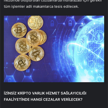
nezdinde oluşturulan cüzdanlarda muhafazası için gerekli
tüm işlemler adli makamlarca tesis edilecek.
İZİNSİZ KRİPTO VARLIK HİZMET SAĞLAYICILIĞI
FAALİYETİNDE HANGİ CEZALAR VERİLECEK?