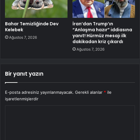
Bahar Temizliğinde Dev
İran’dan Trump’ın
Kelebek
“Anlaşma hazır” iddiasına
yanıt! Hürmüz mesajı ilk
Ağustos 7, 2026
dakikadan kriz çıkardı
Ağustos 7, 2026
Bir yanıt yazın
E-posta adresiniz yayınlanmayacak.
Gerekli alanlar
*
ile
işaretlenmişlerdir
Y
o
r
u