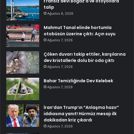
Fransız devi Boğaz’a ve otoyollara
talip
Ağustos 8, 2026
Mahmut Tanal elinde hortumla
otobüsün üzerine çıktı: Açın suyu
Ağustos 7, 2026
Çöken duvarı takip ettiler, karşılarına
dev kristallerle dolu bir oda çıktı
Ağustos 7, 2026
Bahar Temizliğinde Dev Kelebek
Ağustos 7, 2026
İran’dan Trump’ın “Anlaşma hazır”
iddiasına yanıt! Hürmüz mesajı ilk
dakikadan kriz çıkardı
Ağustos 7, 2026