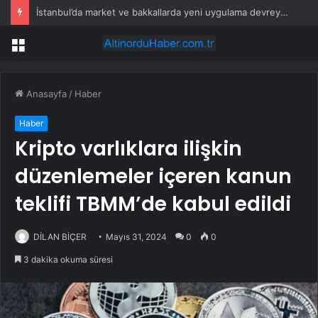
İstanbul’da market ve bakkallarda yeni uygulama devreye girdi
Menü
Anasayfa
/
Haber
Haber
Kripto varlıklara ilişkin
düzenlemeler içeren kanun
teklifi TBMM’de kabul edildi
DİLAN BİÇER
Mayıs 31, 2024
0
0
3 dakika okuma süresi