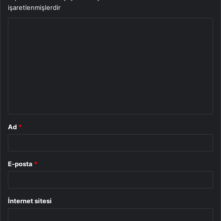
işaretlenmişlerdir
Y
o
r
u
m
*
Ad
*
E-posta
*
İnternet sitesi