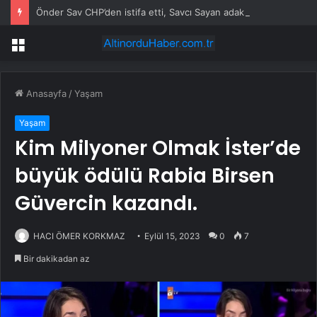
Önder Sav CHP’den istifa etti, Savcı Sayan adak kesti
Menü
Anasayfa
/
Yaşam
Yaşam
Kim Milyoner Olmak İster’de
büyük ödülü Rabia Birsen
Güvercin kazandı.
HACI ÖMER KORKMAZ
Eylül 15, 2023
0
7
Bir dakikadan az