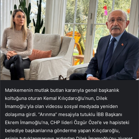
Mahkemenin mutlak butlan kararıyla genel başkanlık
koltuğuna oturan Kemal Kılıçdaroğlu’nun, Dilek
İmamoğlu’yla olan videosu sosyal medyada yeniden
dolaşıma girdi. “Arınma” mesajıyla tutuklu İBB Başkanı
Ekrem İmamoğlu’na, CHP lideri Özgür Özel’e ve hapisteki
belediye başkanlarına gönderme yapan Kılıçdaroğlu,
eşinin tutuklanmasının ardından Dilek İmamoğlu’nu ziyaret