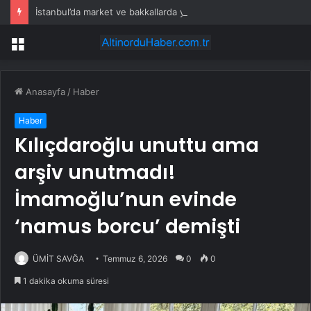
İstanbul’da market ve bakkallarda yeni uygulama devreye girdi
Menü
Anasayfa
/
Haber
Haber
Kılıçdaroğlu unuttu ama
arşiv unutmadı!
İmamoğlu’nun evinde
‘namus borcu’ demişti
ÜMİT SAVĞA
Temmuz 6, 2026
0
0
1 dakika okuma süresi