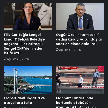
Filiz Ceritoğlu Sengel
Özgür Özel’in ‘tam takır’
kimdir? Selçuk Belediye
dediği kasayı vatandaşlar
Başkanı Filiz Ceritoğlu
saatler içinde doldurdu
Sengel CHP’den neden
Ağustos 8, 2026
istifa etti?
Ağustos 8, 2026
Fransız devi Boğaz’a ve
Mahmut Tanal elinde
otoyollara talip
hortumla otobüsün
üzerine çıktı: Açın suyu