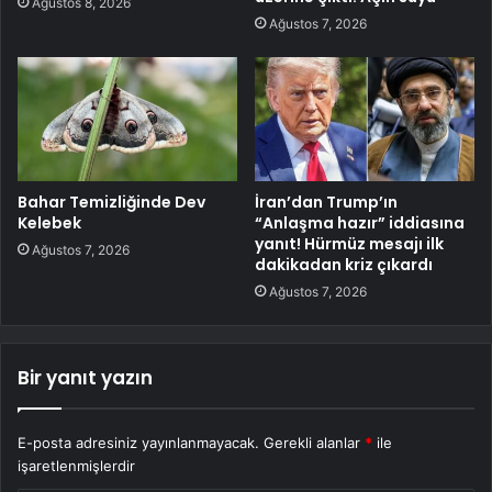
Ağustos 8, 2026
Ağustos 7, 2026
Bahar Temizliğinde Dev
İran’dan Trump’ın
Kelebek
“Anlaşma hazır” iddiasına
yanıt! Hürmüz mesajı ilk
Ağustos 7, 2026
dakikadan kriz çıkardı
Ağustos 7, 2026
Bir yanıt yazın
E-posta adresiniz yayınlanmayacak.
Gerekli alanlar
*
ile
işaretlenmişlerdir