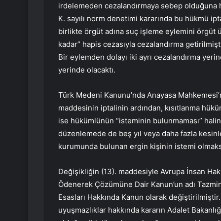
irdelemeden cezalandırmaya sebep olduğuna 
K. sayılı norm denetimi kararında bu hükmü ipt
birlikte örgüt adına suç işleme eylemini örgüt ü
kadar” hapis cezasıyla cezalandırma getirilmişti
Bir eylemden dolayı iki ayrı cezalandırma yerin
yerinde olacaktı.
Türk Medeni Kanunu’nda Anayasa Mahkemesi’nin
maddesinin iptalinin ardından, kısıtlanma hük
ise hükümlünün “isteminin bulunmaması” halind
düzenlemede de beş yıl veya daha fazla kesinle
kurumunda bulunan ergin kişinin istemi olmaksı
Değişikliğin (13). maddesiyle Avrupa İnsan Ha
Ödenerek Çözümüne Dair Kanun’un adı Tazmina
Esasları Hakkında Kanun olarak değiştirilmiştir
uyuşmazlıklar hakkında kararın Adalet Bakanlığ