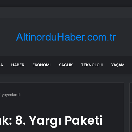
bul’da market ve bakkallarda yeni uygulama devreye girdi
FA
HABER
EKONOMI
SAĞLIK
TEKNOLOJI
YAŞAM
i yayımlandı
k: 8. Yargı Paketi