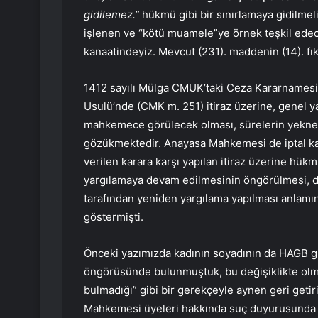
gidilemez.”
hükmü gibi bir sınırlamaya gidilmel
işlenen ve “kötü muamele”ye örnek teşkil edec
kanaatindeyiz. Mevcut (231). maddenin (14). fı
1412 sayılı Mülga CMUK’taki Ceza Kararnamesi’
Usulü’nde (CMK m. 251) itiraz üzerine, genel 
mahkemece görülecek olması, sürelerin yeknesak
gözükmektedir. Anayasa Mahkemesi de iptal ka
verilen karara karşı yapılan itiraz üzerine h
yargılamaya devam edilmesinin öngörülmesi, d
tarafından yeniden yargılama yapılması anlamın
göstermişti.
Önceki yazımızda kadının soyadının da HAGB gi
öngörüsünde bulunmuştuk, bu değişiklikte olmas
bulmadığı” gibi bir gerekçeyle aynen geri getiri
Mahkemesi üyeleri hakkında suç duyurusunda