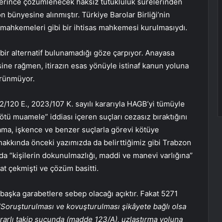
erince çözümlenecek haksız tutukluluk sürelerinden
 bünyesine alınmıştır. Türkiye Barolar Birliği’nin
r mahkemeleri gibi bir ihtisas mahkemesi kurulmasıydı.
bir alternatif bulunamadığı göze çarpıyor. Anayasa
e rağmen, itirazın esas yönüyle istinaf kanun yoluna
görünmüyor.
120 E., 2023/107 K. sayılı kararıyla HAGB’yi tümüyle
ötü muamele” iddiası içeren suçları cezasız bıraktığını
lama, işkence ve benzer suçlarla görevi kötüye
 hakkında önceki yazımızda da belirttiğimiz gibi Trabzon
a “kişilerin dokunulmazlığı, maddi ve manevi varlığına”
kat çekmişti ve çözüm basitti.
başka garabetlere sebep olacağı açıktır. Fakat 5271
“Soruşturulması ve kovuşturulması şikâyete bağlı olsa
srarlı takip suçunda (madde 123/A), uzlaştırma yoluna