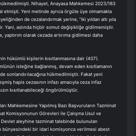
hükmedilmişti. Nihayet, Anayasa Mahkemesi 2023/183
al etmişti. Yeni metinde ayrıca örgüte üye olmamakla
yeliğinden de cezalandırmak yerine, “iki yıldan altı yıla
r. Yani, aslında hiçbir somut değişikliğe gidilmemiştir.
e, yaptırım olarak cezada artırıma gidilmesi daha
 hükümlü kişilerin kısıtlanmasına dair (407).
ümlünün isteğine bağlanmış, devam eden kısıtlamanın
e sonlandırılacağına hükmedilmiştir. Fakat yeni
şmiş hapis cezasının infazı amacıyla ceza infaz
zın kısıtlanabileceği öngörülmüştür.
kları Mahkemesine Yapılmış Bazı Başvuruların Tazminat
t Komisyonunun Görevleri ile Çalışma Usul ve
. Devlet aleyhine tazminat talebinde bulunulan
ı bünyesindeki bir idari komisyonca verilmesi abest