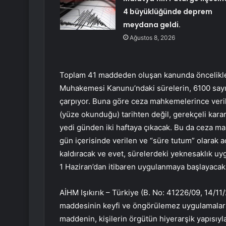
4 büyüklüğünde deprem
meydana geldi.
Ağustos 8, 2026
Toplam 41 maddeden oluşan kanunda öncelikle 2
Muhakemesi Kanunu’ndaki sürelerin, 6100 sayı
çarpıyor. Buna göre ceza mahkemelerince verile
(yüze okunduğu) tarihten değil, gerekçeli kararı
yedi günden iki haftaya çıkacak. Bu da ceza ma
gün içerisinde verilen ve “süre tutum” olarak a
kaldıracak ve evet, sürelerdeki yeknesaklık uygu
1 Haziran’dan itibaren uygulanmaya başlayacak
AİHM Işıkırık – Türkiye (B. No: 41226/09, 14/11/
maddesinin keyfi ve öngörülemez uygulamalara 
maddenin, kişilerin örgütün hiyerarşik yapısıy