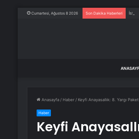
İstan
Cumartesi, Ağustos 8 2026
Son Dakika Haberleri
ANASAY
Anasayfa
/
Haber
/
Keyfi Anayasallık: 8. Yargı Paket
Haber
Keyfi Anayasallı