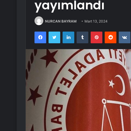
yayımlandı
NURCAN BAYRAM
Mart 13, 2024
Facebook
Twitter
LinkedIn
Tumblr
Pinterest
Reddit