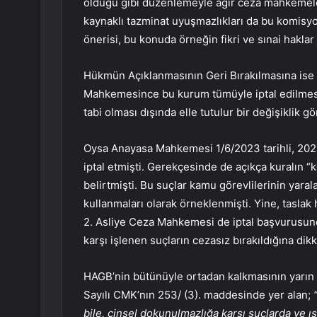
olduğu gibi düzenlemeyle ağır ceza mahkemel
kaynaklı tazminat uyuşmazlıkları da bu komisyon
önerisi, bu konuda örneğin fikri ve sınai hakla
Hükmün Açıklanmasının Geri Bırakılmasına ise 
Mahkemesince bu kurum tümüyle iptal edilmesin
tabi olması dışında elle tutulur bir değişiklik 
Oysa Anayasa Mahkemesi 1/6/2023 tarihli, 2022/
iptal etmişti. Gerekçesinde de açıkça kuralın “k
belirtmişti. Bu suçlar kamu görevlilerinin yara
kullanmaları olarak örneklenmişti. Yine, taslak
2. Asliye Ceza Mahkemesi de iptal başvurusund
karşı işlenen suçların cezasız bırakıldığına dik
HAGB’nin bütünüyle ortadan kalkmasının yarın 
Sayılı CMK’nın 253/ (3). maddesinde yer alan;
bile, cinsel dokunulmazlığa karşı suçlarda ve ı