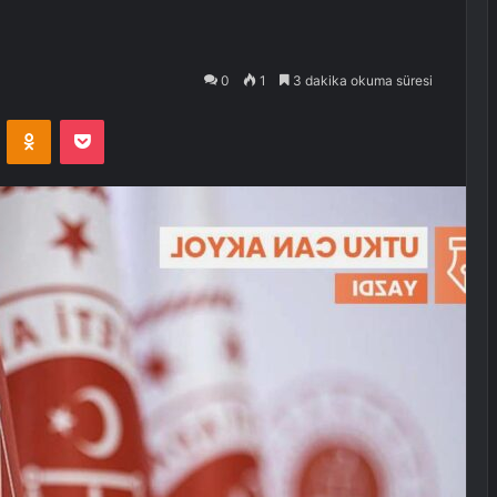
0
1
3 dakika okuma süresi
VKontakte
Odnoklassniki
Pocket