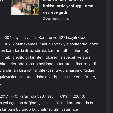
bakkallarda yeni uygulama
devreye girdi
Ağustos 8, 2026
004 sayılı İcra İflas Kanunu ve 5271 sayılı Ceza
lı Hukuk Muhakemesi Kanunu’ndakiyle eşitlendiği göze
n kararlarda itiraz süresi, kararın tefhim olunduğu
n tebliğ edildiği tarihten itibaren işleyecek ve süre,
hkemelerinde kararın açıklandığı tarihten itibaren yedi
dlandırılan kısa istinaf dilekçesi uygulamasını ortadan
layıcılar açısından daha elverişli olacak. Yeni süreler,
.
2017, § 70) kararında 5237 sayılı TCK’nın 220/ (6).
yol açtığına değinmişti. Hamit Yakut kararında da bu
la bir bağı bulunup bulunulmadığını yeterince