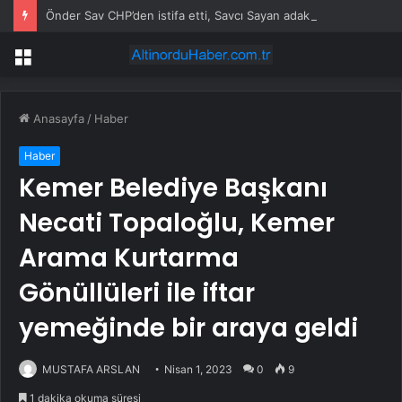
Önder Sav CHP’den istifa etti, Savcı Sayan adak kesti
Menü
Anasayfa
/
Haber
Haber
Kemer Belediye Başkanı
Necati Topaloğlu, Kemer
Arama Kurtarma
Gönüllüleri ile iftar
yemeğinde bir araya geldi
MUSTAFA ARSLAN
Nisan 1, 2023
0
9
1 dakika okuma süresi