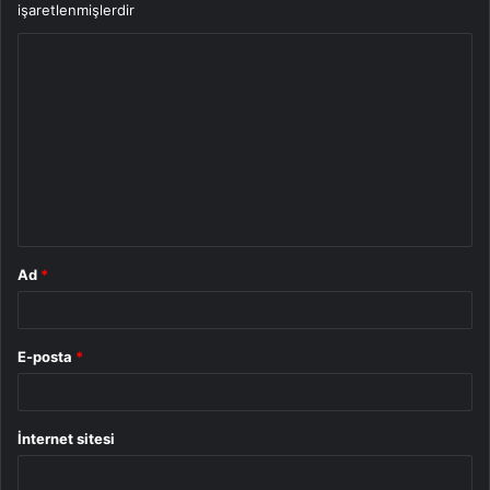
işaretlenmişlerdir
Y
o
r
u
m
*
Ad
*
E-posta
*
İnternet sitesi