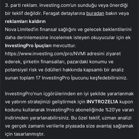
3. parti reklam. Investing.com’un sunduğu veya önerdiği
bir teklif değildir. Feragat detaylarına
buradan
bakın veya
reklamları kaldırın
Nova Limited’in finansal sağlığını ve gelecek beklentilerini
daha derinlemesine incelemek isteyen okuyucular için ek
InvestingPro İpuçları
mevcuttur.
https://www.investing.com/pro/NVMI adresini ziyaret
ederek, şirketin finansalları, pazardaki konumu ve
potansiyel risk ve ödülleri hakkında kapsamlı bir analiz
sunan toplam 17 InvestingPro İpucunu keşfedebilirsiniz.
InvestingPro’nun içgörülerinden en iyi şekilde yararlanmak
ve yatırım stratejinizi geliştirmek için
INVTROZEL1A
kupon
kodunu kullanarak InvestingPro aboneliğinde %20’ye varan
indirimden yararlanabilirsiniz. Bu özel teklif, uzman analizi
ve gerçek zamanlı verilerle piyasada size avantaj sağlamak
için tasarlanmıştır.