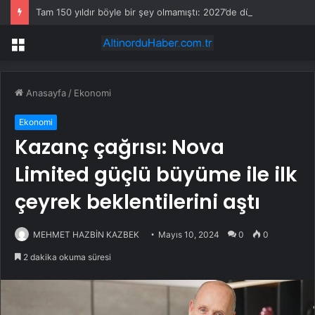
Tam 150 yıldır böyle bir şey olmamıştı: 2027’de dünya için kritik süreç başlıyor
Menü
Anasayfa
/
Ekonomi
Ekonomi
Kazanç çağrısı: Nova
Limited güçlü büyüme ile ilk
çeyrek beklentilerini aştı
MEHMET HAZBİN KAZBEK
Mayıs 10, 2024
0
0
2 dakika okuma süresi