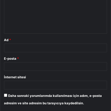
r
u
m
*
Ad
*
E-posta
*
İnternet sitesi
Daha sonraki yorumlarımda kullanılması için adım, e-posta
adresim ve site adresim bu tarayıcıya kaydedilsin.