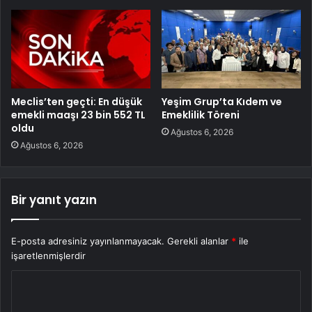
Meclis’ten geçti: En düşük
Yeşim Grup’ta Kıdem ve
emekli maaşı 23 bin 552 TL
Emeklilik Töreni
oldu
Ağustos 6, 2026
Ağustos 6, 2026
Bir yanıt yazın
E-posta adresiniz yayınlanmayacak.
Gerekli alanlar
*
ile
işaretlenmişlerdir
Y
o