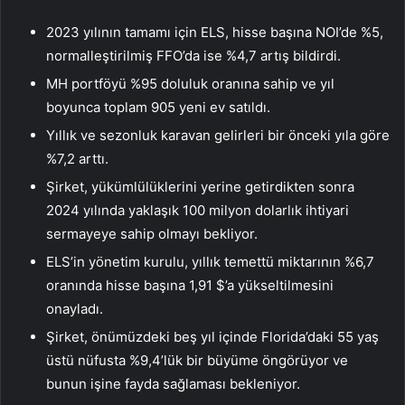
2023 yılının tamamı için ELS, hisse başına NOI’de %5,
normalleştirilmiş FFO’da ise %4,7 artış bildirdi.
MH portföyü %95 doluluk oranına sahip ve yıl
boyunca toplam 905 yeni ev satıldı.
Yıllık ve sezonluk karavan gelirleri bir önceki yıla göre
%7,2 arttı.
Şirket, yükümlülüklerini yerine getirdikten sonra
2024 yılında yaklaşık 100 milyon dolarlık ihtiyari
sermayeye sahip olmayı bekliyor.
ELS’in yönetim kurulu, yıllık temettü miktarının %6,7
oranında hisse başına 1,91 $’a yükseltilmesini
onayladı.
Şirket, önümüzdeki beş yıl içinde Florida’daki 55 yaş
üstü nüfusta %9,4’lük bir büyüme öngörüyor ve
bunun işine fayda sağlaması bekleniyor.