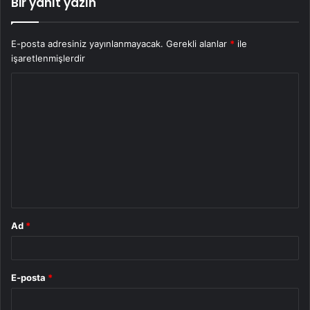
Bir yanıt yazın
E-posta adresiniz yayınlanmayacak.
Gerekli alanlar
*
ile
işaretlenmişlerdir
Y
o
r
u
m
*
Ad
*
E-posta
*