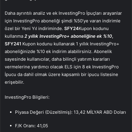
Daha ayrıntılı analiz ve ek InvestingPro İpuçları arayanlar
için InvestingPro aboneliği şimdi %50’ye varan indirimle
özel bir Yeni Yıl indiriminde.
SFY24
Kupon kodunu
kullanma
2 yıllık InvestingPro+ aboneliğine ek %10
,
SFY241
Kupon kodunu kullanarak 1 yıllık InvestingPro+
aboneliğinizde %10 ek indirim alabilirsiniz. Abonelik
sayesinde kullanıcılar, daha bilinçli yatırım kararları
vermelerine yardımcı olacak ELS için 8 ek InvestingPro
İpucu da dahil olmak üzere kapsamlı bir ipucu listesine
erişebilir.
InvestingPro Bilgileri:
Piyasa Değeri (Düzeltilmiş): 13,42 MİLYAR ABD Doları
F/K Oranı: 41,05