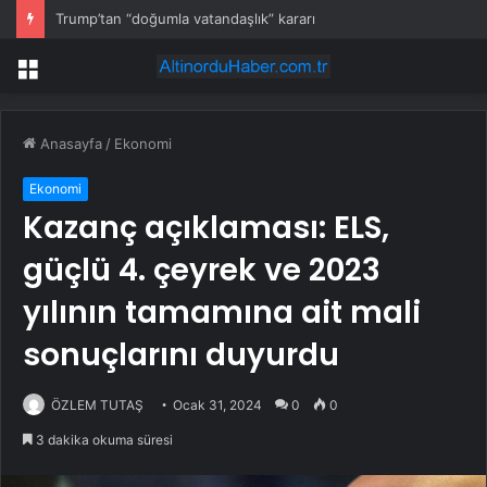
Trump’tan “doğumla vatandaşlık” kararı
Menü
Anasayfa
/
Ekonomi
Ekonomi
Kazanç açıklaması: ELS,
güçlü 4. çeyrek ve 2023
yılının tamamına ait mali
sonuçlarını duyurdu
ÖZLEM TUTAŞ
Ocak 31, 2024
0
0
3 dakika okuma süresi