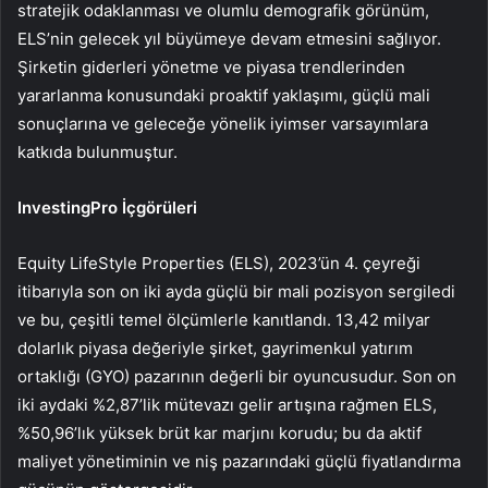
stratejik odaklanması ve olumlu demografik görünüm,
ELS’nin gelecek yıl büyümeye devam etmesini sağlıyor.
Şirketin giderleri yönetme ve piyasa trendlerinden
yararlanma konusundaki proaktif yaklaşımı, güçlü mali
sonuçlarına ve geleceğe yönelik iyimser varsayımlara
katkıda bulunmuştur.
InvestingPro İçgörüleri
Equity LifeStyle Properties (ELS), 2023’ün 4. çeyreği
itibarıyla son on iki ayda güçlü bir mali pozisyon sergiledi
ve bu, çeşitli temel ölçümlerle kanıtlandı. 13,42 milyar
dolarlık piyasa değeriyle şirket, gayrimenkul yatırım
ortaklığı (GYO) pazarının değerli bir oyuncusudur. Son on
iki aydaki %2,87’lik mütevazı gelir artışına rağmen ELS,
%50,96’lık yüksek brüt kar marjını korudu; bu da aktif
maliyet yönetiminin ve niş pazarındaki güçlü fiyatlandırma