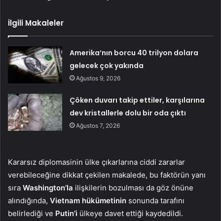
İlgili Makaleler
Amerika’nın borcu 40 trilyon dolara
gelecek çok yakında
Ağustos 9, 2026
Çöken duvarı takip ettiler, karşılarına
dev kristallerle dolu bir oda çıktı
Ağustos 7, 2026
Kararsız diplomasinin ülke çıkarlarına ciddi zararlar
verebileceğine dikkat çekilen makalede, bu faktörün yanı
sıra
Washington’la
ilişkilerin bozulması da göz önüne
alındığında,
Vietnam hükümetinin
sonunda tarafını
belirlediği ve
Putin’i
ülkeye davet ettiği kaydedildi.