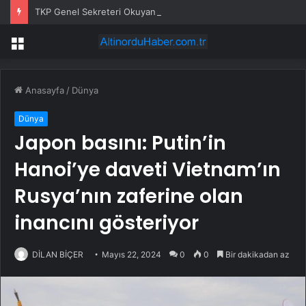
TKP Genel Sekreteri Okuyan: Erdoğan yeniden aday olmayabilir, AKP’de kavga sertleşir
Menü
Anasayfa
/
Dünya
Dünya
Japon basını: Putin’in
Hanoi’ye daveti Vietnam’ın
Rusya’nın zaferine olan
inancını gösteriyor
DİLAN BİÇER
Mayıs 22, 2024
0
0
Bir dakikadan az