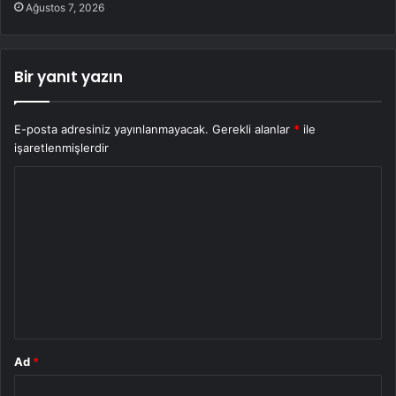
Ağustos 7, 2026
Bir yanıt yazın
E-posta adresiniz yayınlanmayacak.
Gerekli alanlar
*
ile
işaretlenmişlerdir
Y
o
r
u
m
*
Ad
*