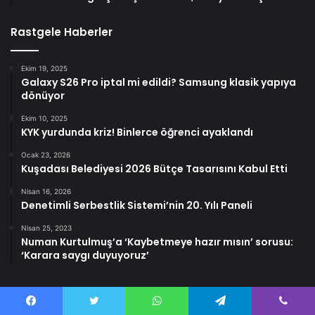
Rastgele Haberler
Ekim 19, 2025
Galaxy S26 Pro iptal mi edildi? Samsung klasik yapıya
dönüyor
Ekim 10, 2025
KYK yurdunda kriz! Binlerce öğrenci ayaklandı
Ocak 23, 2026
Kuşadası Belediyesi 2026 Bütçe Tasarısını Kabul Etti
Nisan 16, 2026
Denetimli Serbestlik Sistemi’nin 20. Yılı Paneli
Nisan 25, 2023
Numan Kurtulmuş’a ‘Kaybetmeye hazır mısın’ sorusu:
‘Karara saygı duyuyoruz’
Facebook
Twitter
WhatsApp
Telegram
Viber