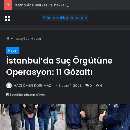
İstanbul’da market ve bakkallarda yeni uygulama devreye girdi
Menü
Anasayfa
/
Haber
Haber
İstanbul’da Suç Örgütüne
Operasyon: 11 Gözaltı
HACI ÖMER KORKMAZ
Kasım 1, 2023
0
4
1 dakika okuma süresi