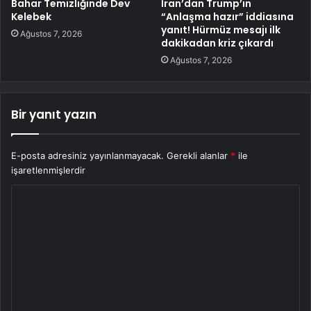
Bahar Temizliğinde Dev
İran’dan Trump’ın
Kelebek
“Anlaşma hazır” iddiasına
yanıt! Hürmüz mesajı ilk
Ağustos 7, 2026
dakikadan kriz çıkardı
Ağustos 7, 2026
Bir yanıt yazın
E-posta adresiniz yayınlanmayacak.
Gerekli alanlar
*
ile
işaretlenmişlerdir
Y
o
r
u
m
*