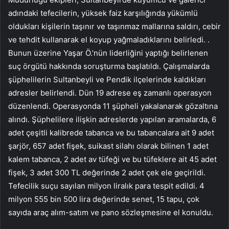
adındaki tefecilerin, yüksek faiz karşılığında yükümlü
oldukları kişilerin taşınır ve taşınmaz mallarına saldırı, cebir
ve tehdit kullanarak el koyup yağmaladıklarını belirledi. .
Bunun üzerine Yaşar Ö.’nün liderliğini yaptığı belirlenen
suç örgütü hakkında soruşturma başlatıldı. Çalışmalarda
şüphelilerin Sultanbeyli ve Pendik ilçelerinde kaldıkları
adresler belirlendi. Dün 19 adrese eş zamanlı operasyon
düzenlendi. Operasyonda 11 şüpheli yakalanarak gözaltına
alındı. Şüphelilere ilişkin adreslerde yapılan aramalarda, 6
adet çeşitli kalibrede tabanca ve bu tabancalara ait 9 adet
şarjör, 657 adet fişek, suikast silahı olarak bilinen 1 adet
kalem tabanca, 2 adet av tüfeği ve bu tüfeklere ait 45 adet
fişek, 3 adet 300 TL değerinde 2 adet çek ele geçirildi.
Tefecilik suçu sayılan milyon liralık para tespit edildi. 4
milyon 555 bin 500 lira değerinde senet, 15 tapu, çok
sayıda araç alım-satım ve pano sözleşmesine el konuldu.