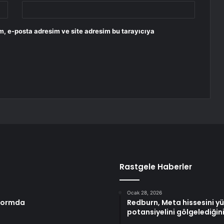
m, e-posta adresim ve site adresim bu tarayıcıya
Rastgele Haberler
Ocak 28, 2026
tformda
Redburn, Meta hissesini yük
potansiyelini gölgelediğin