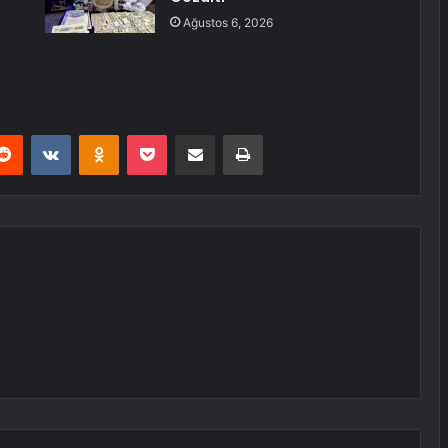
Ağustos 6, 2026
erest
Reddit
VKontakte
Odnoklassniki
Pocket
E-Posta ile paylaş
Yazdır