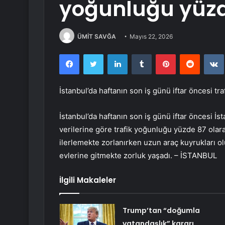
yoğunluğu yüzde
ÜMİT SAVĞA
Mayıs 22, 2026
Facebook
Twitter
LinkedIn
Tumblr
Pinterest
Reddit
İstanbul’da haftanın son iş günü iftar öncesi tr
İstanbul’da haftanın son iş günü iftar öncesi İ
verilerine göre trafik yoğunluğu yüzde 87 olar
ilerlemekte zorlanırken uzun araç kuyrukları o
evlerine gitmekte zorluk yaşadı. – İSTANBUL
İlgili Makaleler
Trump’tan “doğumla
vatandaşlık” kararı