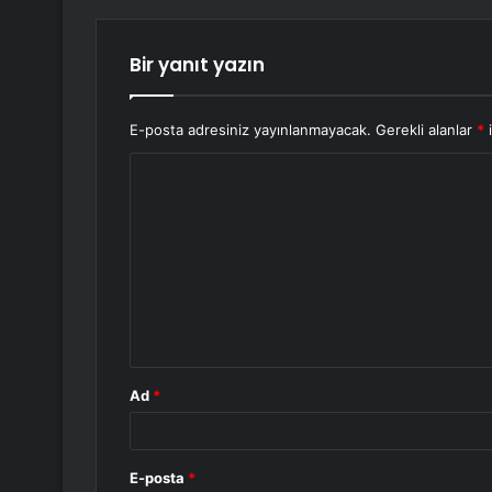
Bir yanıt yazın
E-posta adresiniz yayınlanmayacak.
Gerekli alanlar
*
i
Y
o
r
u
m
*
Ad
*
E-posta
*