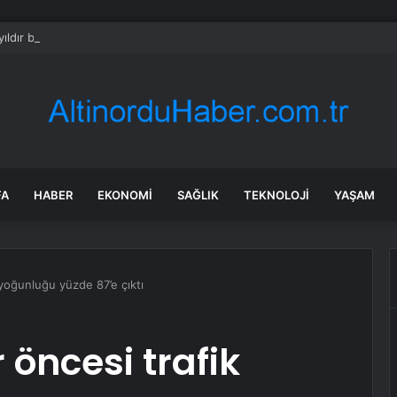
ıldır böyle bir şey olmamıştı: 2027’de dünya için kritik süreç başlıyor
FA
HABER
EKONOMI
SAĞLIK
TEKNOLOJI
YAŞAM
k yoğunluğu yüzde 87’e çıktı
 öncesi trafik