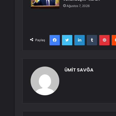
Ağustos 7, 2026
Facebook
Twitter
LinkedIn
Tumblr
Pint
Paylaş
ÜMİT SAVĞA