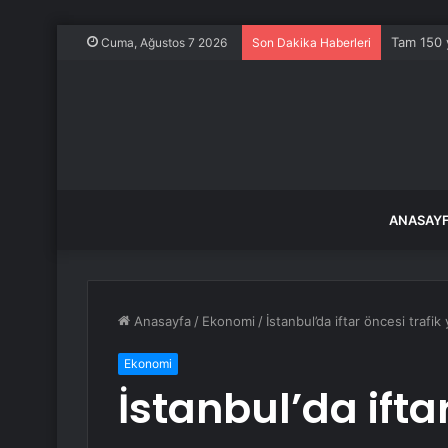
Tam 150 y
Cuma, Ağustos 7 2026
Son Dakika Haberleri
ANASAY
Anasayfa
/
Ekonomi
/
İstanbul’da iftar öncesi trafi
Ekonomi
İstanbul’da iftar