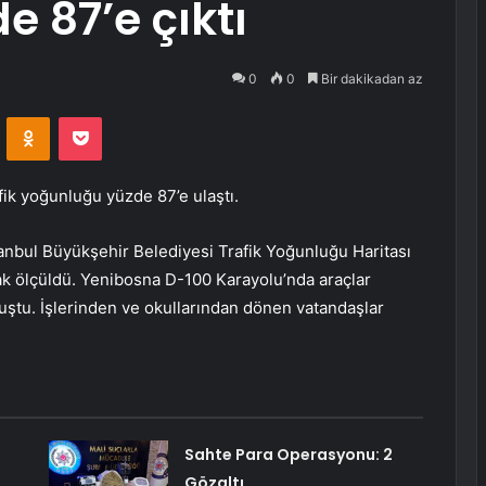
 87’e çıktı
0
0
Bir dakikadan az
VKontakte
Odnoklassniki
Pocket
afik yoğunluğu yüzde 87’e ulaştı.
stanbul Büyükşehir Belediyesi Trafik Yoğunluğu Haritası
ak ölçüldü. Yenibosna D-100 Karayolu’nda araçlar
luştu. İşlerinden ve okullarından dönen vatandaşlar
Sahte Para Operasyonu: 2
Gözaltı