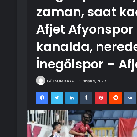
zaman, saat ka
Afjet Afyonspor
kanalda, nerede
İnegölspor – Afj
GÜLSÜM KAYA
Nisan 9, 2023
Facebook
Twitter
LinkedIn
Tumblr
Pinterest
Reddit