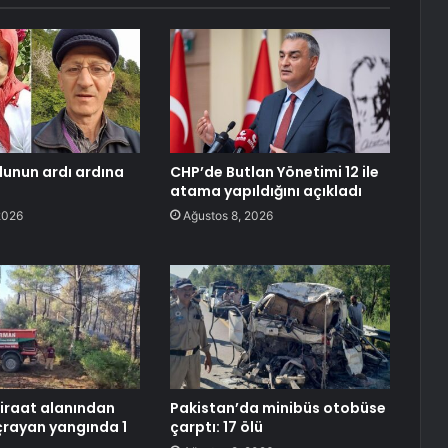
lunun ardı ardına
CHP’de Butlan Yönetimi 12 ile
atama yapıldığını açıkladı
2026
Ağustos 8, 2026
iraat alanından
Pakistan’da minibüs otobüse
rayan yangında 1
çarptı: 17 ölü