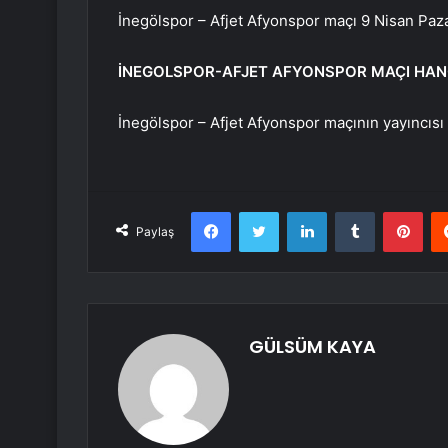
İnegölspor – Afjet Afyonspor maçı 9 Nisan Paz
İNEGOLSPOR-AFJET AFYONSPOR MAÇI HAN
İnegölspor – Afjet Afyonspor maçının yayıncısı
Facebook
Twitter
LinkedIn
Tumblr
Pint
Paylaş
GÜLSÜM KAYA