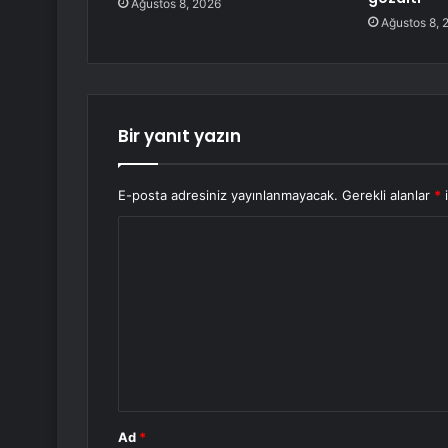
Ağustos 8, 2026
Ağustos 8, 
Bir yanıt yazın
E-posta adresiniz yayınlanmayacak.
Gerekli alanlar
*
i
Y
o
r
u
m
*
Ad
*