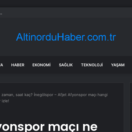
 Sekreteri Okuyan: Erdoğan yeniden aday olmayabilir, AKP’de kavga sert
FA
HABER
EKONOMI
SAĞLIK
TEKNOLOJI
YAŞAM
 zaman, saat kaç? İnegölspor – Afjet Afyonspor maçı hangi
 izle!
fyonspor maçı ne