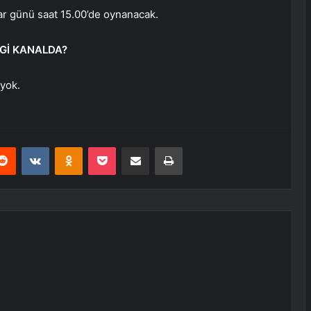
ar günü saat 15.00’de oynanacak.
Gİ KANALDA?
 yok.
erest
Reddit
VKontakte
Odnoklassniki
Pocket
E-Posta ile paylaş
Yazdır