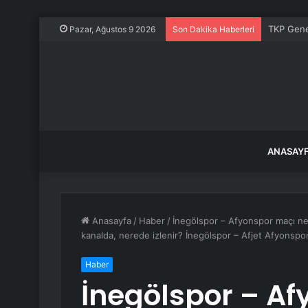
TKP Genel
Pazar, Ağustos 9 2026
Son Dakika Haberleri
ANASAY
Anasayfa
/
Haber
/
İnegölspor – Afyonspor maçı ne
kanalda, nerede izlenir? İnegölspor – Afjet Afyonspor
Haber
İnegölspor – A