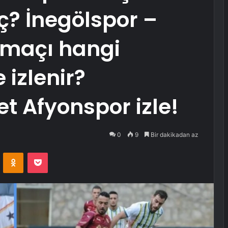
ç? İnegölspor –
 maçı hangi
 izlenir?
et Afyonspor izle!
0
9
Bir dakikadan az
VKontakte
Odnoklassniki
Pocket