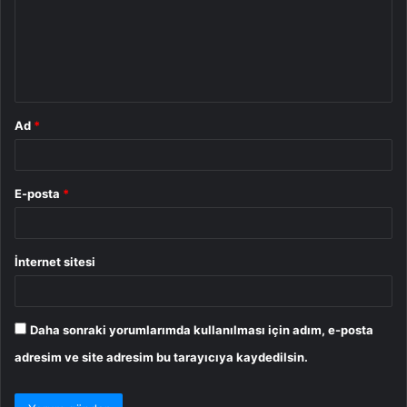
u
m
*
Ad
*
E-posta
*
İnternet sitesi
Daha sonraki yorumlarımda kullanılması için adım, e-posta
adresim ve site adresim bu tarayıcıya kaydedilsin.