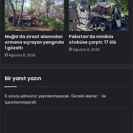
Muğla’da ziraat alanından
Pakistan’da minibüs
ormana sıçrayan yangında
otobüse çarptı: 17 ölü
1 gözaltı
Ağustos 8, 2026
Ağustos 8, 2026
Bir yanıt yazın
E-posta adresiniz yayınlanmayacak.
Gerekli alanlar
*
ile
işaretlenmişlerdir
Y
o
r