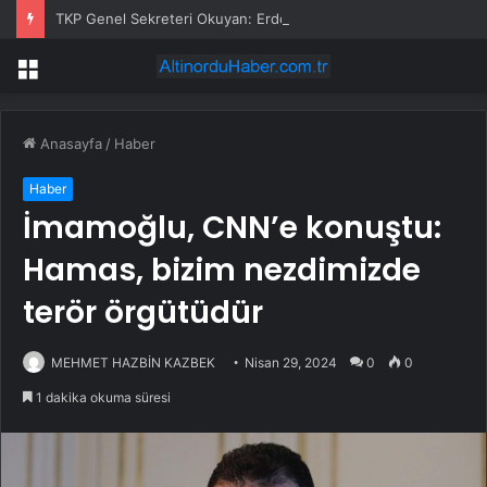
TKP Genel Sekreteri Okuyan: Erdoğan yeniden aday olmayabilir, AKP’de kavga sertleşir
Menü
Anasayfa
/
Haber
Haber
İmamoğlu, CNN’e konuştu:
Hamas, bizim nezdimizde
terör örgütüdür
MEHMET HAZBİN KAZBEK
Nisan 29, 2024
0
0
1 dakika okuma süresi