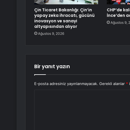
Çin Ticaret Bakanlığı: Çin’in
CHP’de ka
yapay zeka ihracatı, gücünü
İnce’den a
inovasyon ve sanayi
Ağustos 9, 
altyapısından alıyor
Ağustos 9, 2026
Bir yanıt yazın
E-posta adresiniz yayınlanmayacak.
Gerekli alanlar
*
i
Y
o
r
u
m