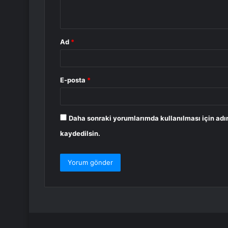
*
Ad
*
E-posta
*
Daha sonraki yorumlarımda kullanılması için adı
kaydedilsin.