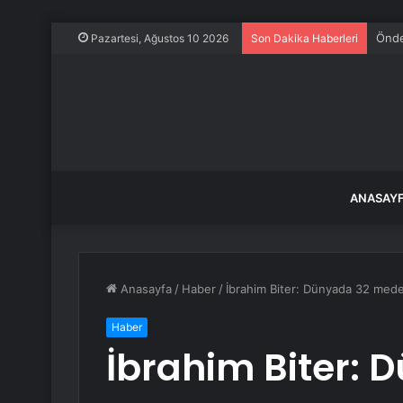
Önde
Pazartesi, Ağustos 10 2026
Son Dakika Haberleri
ANASAY
Anasayfa
/
Haber
/
İbrahim Biter: Dünyada 32 meden
Haber
İbrahim Biter: 