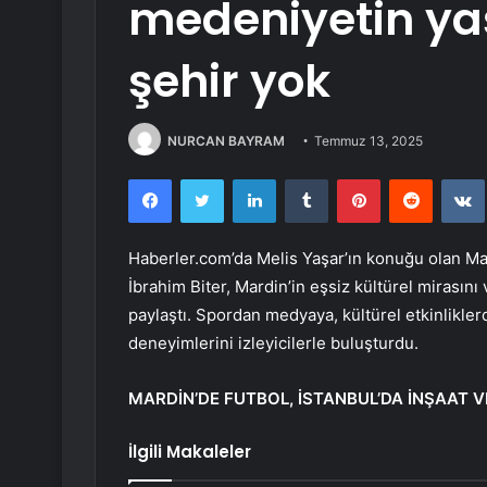
medeniyetin ya
şehir yok
NURCAN BAYRAM
Temmuz 13, 2025
Facebook
Twitter
LinkedIn
Tumblr
Pinterest
Reddit
Haberler.com’da Melis Yaşar’ın konuğu olan M
İbrahim Biter, Mardin’in eşsiz kültürel mirasını 
paylaştı. Spordan medyaya, kültürel etkinlikler
deneyimlerini izleyicilerle buluşturdu.
MARDİN’DE FUTBOL, İSTANBUL’DA İNŞAAT V
İlgili Makaleler