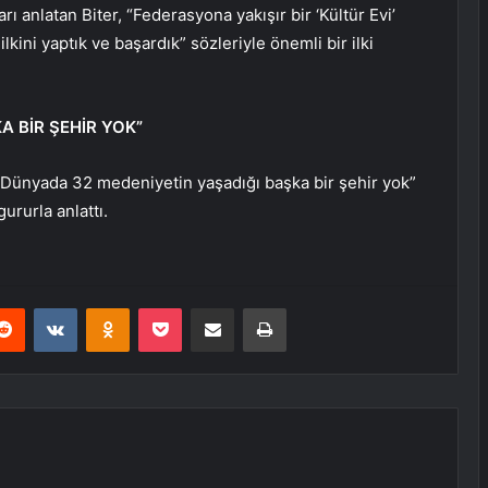
rı anlatan Biter, “Federasyona yakışır bir ‘Kültür Evi’
lkini yaptık ve başardık” sözleriyle önemli bir ilki
A BİR ŞEHİR YOK”
 “Dünyada 32 medeniyetin yaşadığı başka bir şehir yok”
ururla anlattı.
erest
Reddit
VKontakte
Odnoklassniki
Pocket
E-Posta ile paylaş
Yazdır