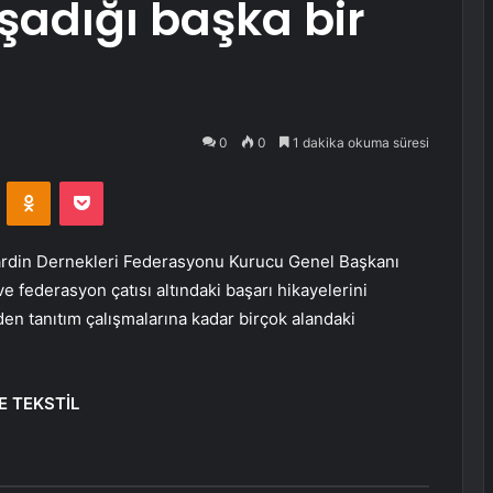
şadığı başka bir
0
0
1 dakika okuma süresi
VKontakte
Odnoklassniki
Pocket
ardin Dernekleri Federasyonu Kurucu Genel Başkanı
ve federasyon çatısı altındaki başarı hikayelerini
den tanıtım çalışmalarına kadar birçok alandaki
E TEKSTİL