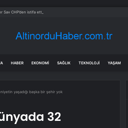
r Sav CHP’den istifa etti, Savcı Sayan adak kesti
FA
HABER
EKONOMI
SAĞLIK
TEKNOLOJI
YAŞAM
iyetin yaşadığı başka bir şehir yok
Dünyada 32