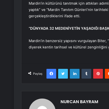
Mardin’in kültürünü tanıtmak için attıkları adımla
yaptık” ve “Mardin Tanıtım Günleri’nin tarihteki i
gerçekleştirdiklerini ifade etti.
“DÜNYADA 32 MEDENİYETİN YAŞADIĞI BAŞK
Mardin’in benzersiz yapısını vurgulayan Biter,
diyerek kentin tarihsel ve kültürel zenginliğini g
Facebook
Twitter
LinkedIn
Tumblr
Pint
Paylaş
NURCAN BAYRAM