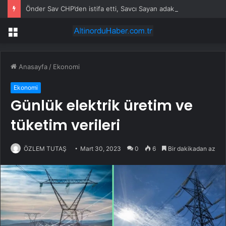
Önder Sav CHP’den istifa etti, Savcı Sayan adak kesti
Menü
Anasayfa
/
Ekonomi
Ekonomi
Günlük elektrik üretim ve
tüketim verileri
ÖZLEM TUTAŞ
Mart 30, 2023
0
6
Bir dakikadan az