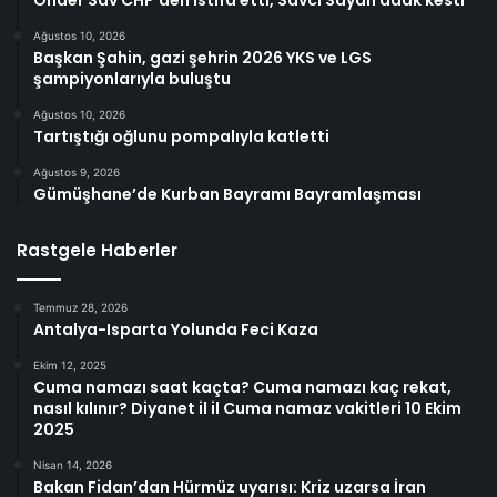
Önder Sav CHP’den istifa etti, Savcı Sayan adak kesti
Ağustos 10, 2026
Başkan Şahin, gazi şehrin 2026 YKS ve LGS
şampiyonlarıyla buluştu
Ağustos 10, 2026
Tartıştığı oğlunu pompalıyla katletti
Ağustos 9, 2026
Gümüşhane’de Kurban Bayramı Bayramlaşması
Rastgele Haberler
Temmuz 28, 2026
Antalya-Isparta Yolunda Feci Kaza
Ekim 12, 2025
Cuma namazı saat kaçta? Cuma namazı kaç rekat,
nasıl kılınır? Diyanet il il Cuma namaz vakitleri 10 Ekim
2025
Nisan 14, 2026
Bakan Fidan’dan Hürmüz uyarısı: Kriz uzarsa İran