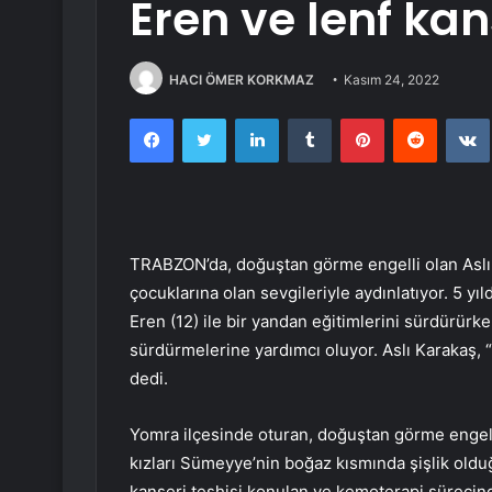
Eren ve lenf ka
HACI ÖMER KORKMAZ
Kasım 24, 2022
Facebook
Twitter
LinkedIn
Tumblr
Pinterest
Reddit
TRABZON’da, doğuştan görme engelli olan Aslı-G
çocuklarına olan sevgileriyle aydınlatıyor. 5 yı
Eren (12) ile bir yandan eğitimlerini sürdürürk
sürdürmelerine yardımcı oluyor. Aslı Karakaş
dedi.
Yomra ilçesinde oturan, doğuştan görme engelli,
kızları Sümeyye’nin boğaz kısmında şişlik olduğu
kanseri teşhisi konulan ve kemoterapi sürecinde