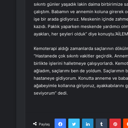
sıkıntı günler yaşadık lakin daima birbirimiz
çalıştım. Babamın ve annemin koluna girerek on
işe bir arada gidiyoruz. Meskenin içinde zahm
kazıdı. Paklık yaparken meskende yardımcı olmay
ayakları, her şeyleri olduk” diye konuştu.’Aİ
Kemoterapi aldığı zamanlarda saçlarının dökü
“Hastanede çok sıkıntı vakitler geçirdik. Ann
birlikte işlerini halletmeye çalışıyorlardı. Kem
ağladım, saçlarımı ben de yoldum. Saçlarımın b
hastaneye gidiyorum. Konutta anneme ve babam
ağabeyimle kollarına giriyoruz, ayakkabılarını gi
seviyorum” dedi.
Facebook
Twitter
LinkedIn
Tumblr
Pint
Paylaş