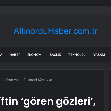
bul’da market ve bakkallarda yeni uygulama devreye girdi
FA
HABER
EKONOMI
SAĞLIK
TEKNOLOJI
YAŞAM
leri’, Eren ve lenf kanseri Sümeyye
tin ‘gören gözleri’,