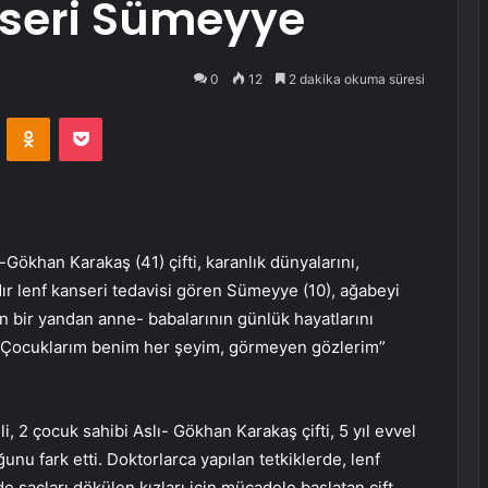
nseri Sümeyye
0
12
2 dakika okuma süresi
VKontakte
Odnoklassniki
Pocket
ökhan Karakaş (41) çifti, karanlık dünyalarını,
ldır lenf kanseri tedavisi gören Sümeyye (10), ağabeyi
en bir yandan anne- babalarının günlük hayatlarını
, “Çocuklarım benim her şeyim, görmeyen gözlerim”
 2 çocuk sahibi Aslı- Gökhan Karakaş çifti, 5 yıl evvel
nu fark etti. Doktorlarca yapılan tetkiklerde, lenf
 saçları dökülen kızları için mücadele başlatan çift,