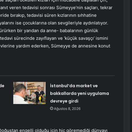
anıt veren tedavisi sonrası Sümeyye’nin saçları, tekrar
ride bırakıp, tedavisi süren kızlarının sıhhatine
alarını ise çocuklarına olan sevgileriyle aydınlatıyor.
dürürken bir yandan da anne- babalarının günlük
tedavi sürecinde zayıflayan ve ‘küçük savaşçı’ ismini
ödevlerine yardım ederken, Sümeyye de annesine konut
de
İstanbul’da market ve
bakkallarda yeni uygulama
devreye girdi
Ağustos 8, 2026
tan engelli olduğu için hiç göremediği dünyayı