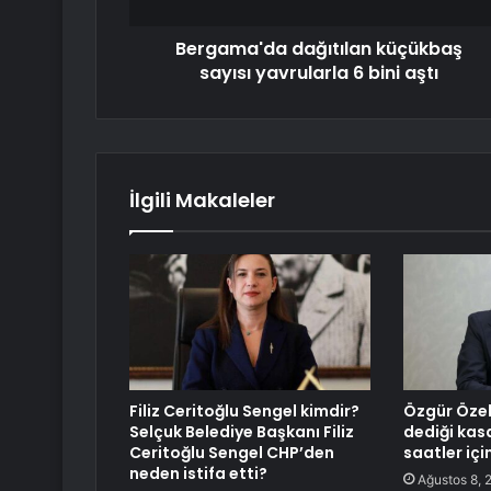
Bergama'da dağıtılan küçükbaş
sayısı yavrularla 6 bini aştı
İlgili Makaleler
Filiz Ceritoğlu Sengel kimdir?
Özgür Özel’
Selçuk Belediye Başkanı Filiz
dediği kas
Ceritoğlu Sengel CHP’den
saatler iç
neden istifa etti?
Ağustos 8, 