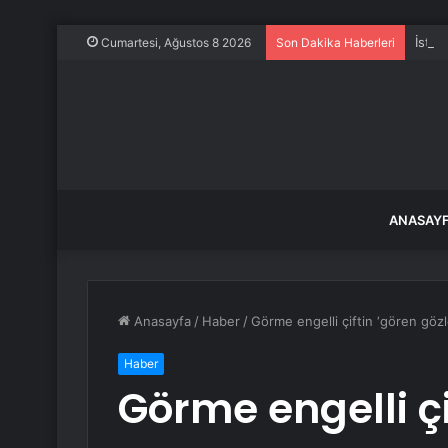
İstan
Cumartesi, Ağustos 8 2026
Son Dakika Haberleri
ANASAY
Anasayfa
/
Haber
/
Görme engelli çiftin ‘gören göz
Haber
Görme engelli çif