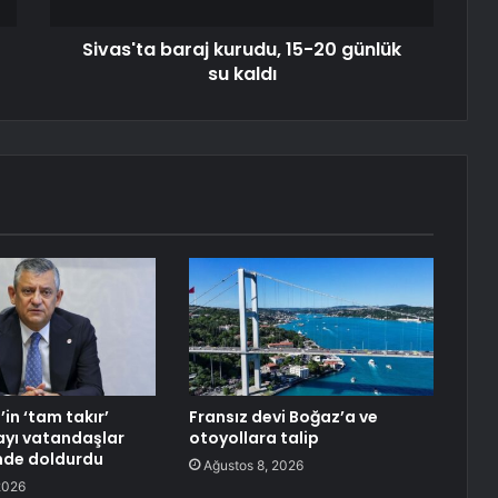
Sivas'ta baraj kurudu, 15-20 günlük
su kaldı
in ‘tam takır’
Fransız devi Boğaz’a ve
ayı vatandaşlar
otoyollara talip
inde doldurdu
Ağustos 8, 2026
2026