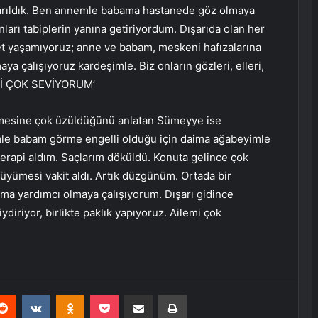
e sarıldık. Ben annemle babama hastanede göz olmaya
ları tabiplerin yanına getiriyordum. Dışarıda olan her
et yaşamıyoruz; anne ve babam, meskeni hafızalarına
a çalışıyoruz kardeşimle. Biz onların gözleri, elleri,
LEMİ ÇOK SEVİYORUM’
lmesine çok üzüldüğünü anlatan Sümeyye ise
emle babam görme engelli olduğu için daima ağabeyimle
oterapi aldım. Saçlarım döküldü. Konuta gelince çok
üyümesi vakit aldı. Artık düzgünüm. Ortada bir
a yardımcı olmaya çalışıyorum. Dışarı gidince
ydiriyor, birlikte paklık yapıyoruz. Ailemi çok
erest
Reddit
VKontakte
Odnoklassniki
Pocket
E-Posta ile paylaş
Yazdır