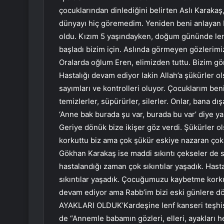
çocuklarından dinlediğini belirten Aslı Karaka
dünyayı hiç göremedim. Yeniden beni anlayan bi
oldu. Kızım 5 yaşındayken, doğum gününde lenf
başladı bizim için. Aslında görmeyen gözlerimi
Oralarda oğlum Eren, elimizden tuttu. Bizim g
Hastalığı devam ediyor lakin Allah’a şükürler ol
sayımları ve kontrolleri oluyor. Çocuklarım b
temizlerler, süpürürler, silerler. Onlar, bana dı
‘Anne bak burada şu var, burada bu var’ diye ya
Geriye dönük bize ikişer göz verdi. Şükürler ol
korkuttu biz ama çok şükür eskiye nazaran çok 
Gökhan Karakaş ise maddi sıkıntı çekseler de sa
hastalandığı zaman çok sıkıntılar yaşadık. Hast
sıkıntılar yaşadık. Çocuğumuzu kaybetme korku
devam ediyor ama Rabb’im bizi eski günlere 
AYAKLARI OLDUK’Kardeşine lenf kanseri teşhi
de “Annemle babamın gözleri, elleri, ayakları h