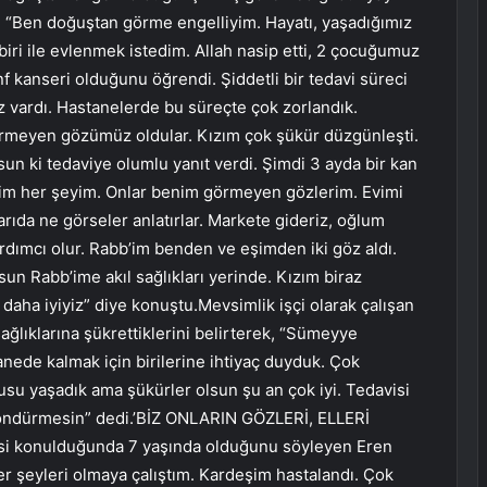
ş, “Ben doğuştan görme engelliyim. Hayatı, yaşadığımız
ri ile evlenmek istedim. Allah nasip etti, 2 çocuğumuz
 kanseri olduğunu öğrendi. Şiddetli bir tedavi süreci
z vardı. Hastanelerde bu süreçte çok zorlandık.
örmeyen gözümüz oldular. Kızım çok şükür düzgünleşti.
sun ki tedaviye olumlu yanıt verdi. Şimdi 3 ayda bir kan
enim her şeyim. Onlar benim görmeyen gözlerim. Evimi
şarıda ne görseler anlatırlar. Markete gideriz, oğlum
rdımcı olur. Rabb’im benden ve eşimden iki göz aldı.
sun Rabb’ime akıl sağlıkları yerinde. Kızım biraz
daha iyiyiz” diye konuştu.Mevsimlik işçi olarak çalışan
ğlıklarına şükrettiklerini belirterek, “Sümeyye
anede kalmak için birilerine ihtiyaç duyduk. Çok
su yaşadık ama şükürler olsun şu an çok iyi. Tedavisi
döndürmesin” dedi.’BİZ ONLARIN GÖZLERİ, ELLERİ
si konulduğunda 7 yaşında olduğunu söyleyen Eren
er şeyleri olmaya çalıştım. Kardeşim hastalandı. Çok