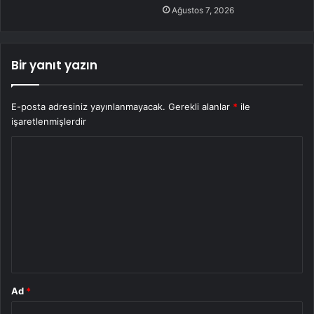
Ağustos 7, 2026
Bir yanıt yazın
E-posta adresiniz yayınlanmayacak.
Gerekli alanlar
*
ile
işaretlenmişlerdir
Y
o
r
u
m
*
Ad
*