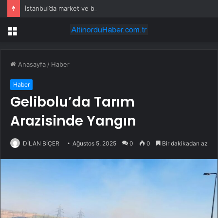
İstanbul’da market ve bakkallarda yeni uygulama devreye girdi
Menü
Anasayfa
/
Haber
Haber
Gelibolu’da Tarım
Arazisinde Yangın
DİLAN BİÇER
Ağustos 5, 2025
0
0
Bir dakikadan az