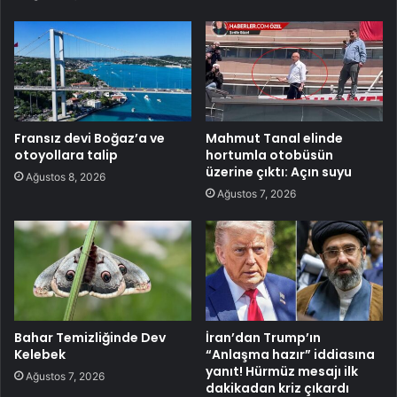
Fransız devi Boğaz’a ve
Mahmut Tanal elinde
otoyollara talip
hortumla otobüsün
üzerine çıktı: Açın suyu
Ağustos 8, 2026
Ağustos 7, 2026
Bahar Temizliğinde Dev
İran’dan Trump’ın
Kelebek
“Anlaşma hazır” iddiasına
yanıt! Hürmüz mesajı ilk
Ağustos 7, 2026
dakikadan kriz çıkardı