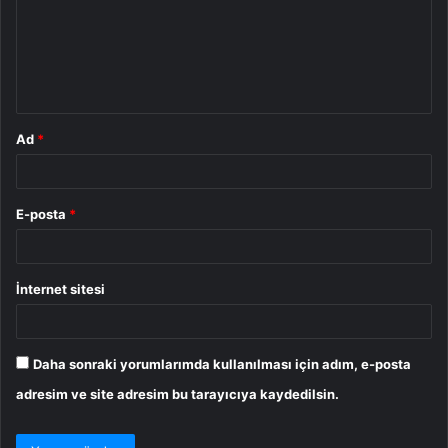
u
m
*
Ad
*
E-posta
*
İnternet sitesi
Daha sonraki yorumlarımda kullanılması için adım, e-posta
adresim ve site adresim bu tarayıcıya kaydedilsin.