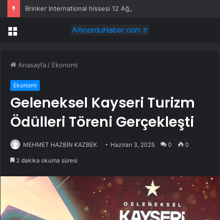
Brinker International hissesi 12 Ağustos’ta yüzde 6,6 hareket edebilir
Menü
Anasayfa
/
Ekonomi
Ekonomi
Geleneksel Kayseri Turizm
Ödülleri Töreni Gerçekleşti
MEHMET HAZBİN KAZBEK
Haziran 3, 2025
0
0
2 dakika okuma süresi