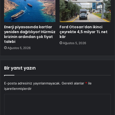
Enerji piyasasında kartlar
Ford Otosan’dan ikinci
yeniden dağıtılıyor! Hürmüz
çeyrekte 4,5 milyar TL net
krizinin ardından şok fiyat
kâr
talebi
Ağustos 5, 2026
Ağustos 5, 2026
Bir yanıt yazın
E-posta adresiniz yayınlanmayacak.
Gerekli alanlar
*
ile
işaretlenmişlerdir
Y
o
r