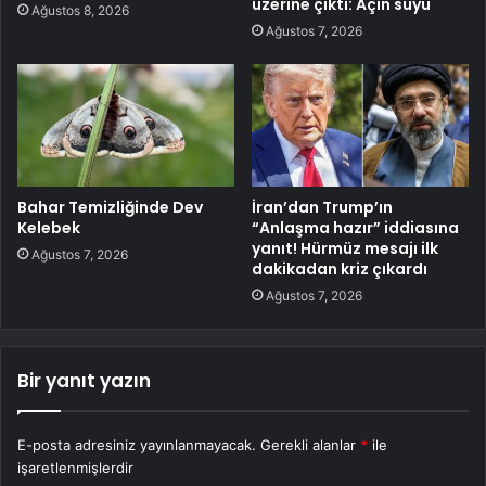
üzerine çıktı: Açın suyu
Ağustos 8, 2026
Ağustos 7, 2026
Bahar Temizliğinde Dev
İran’dan Trump’ın
Kelebek
“Anlaşma hazır” iddiasına
yanıt! Hürmüz mesajı ilk
Ağustos 7, 2026
dakikadan kriz çıkardı
Ağustos 7, 2026
Bir yanıt yazın
E-posta adresiniz yayınlanmayacak.
Gerekli alanlar
*
ile
işaretlenmişlerdir