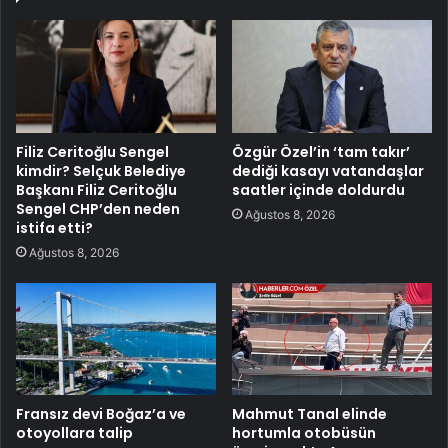
Filiz Ceritoğlu Sengel
Özgür Özel’in ‘tam takır’
kimdir? Selçuk Belediye
dediği kasayı vatandaşlar
Başkanı Filiz Ceritoğlu
saatler içinde doldurdu
Sengel CHP’den neden
Ağustos 8, 2026
istifa etti?
Ağustos 8, 2026
Fransız devi Boğaz’a ve
Mahmut Tanal elinde
otoyollara talip
hortumla otobüsün