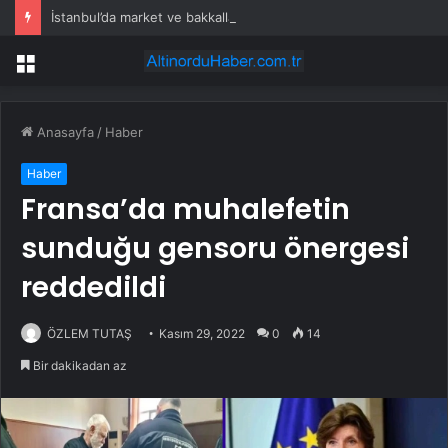
İstanbul’da market ve bakkallarda yeni uygulama devreye girdi
Menü
Anasayfa
/
Haber
Haber
Fransa’da muhalefetin
sunduğu gensoru önergesi
reddedildi
ÖZLEM TUTAŞ
Kasım 29, 2022
0
14
Bir dakikadan az