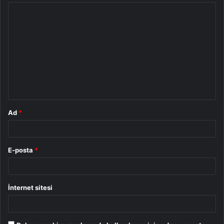
Y
o
r
u
m
*
Ad
*
E-posta
*
İnternet sitesi