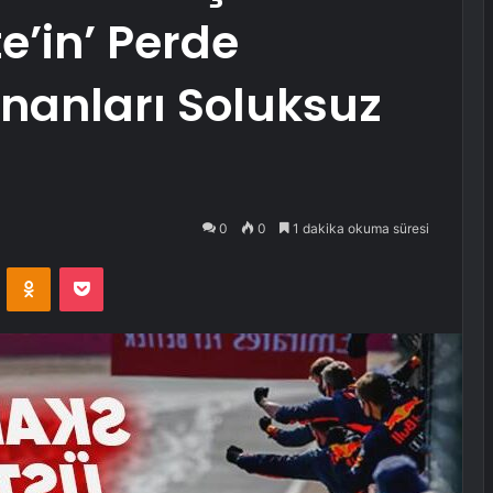
e’in’ Perde
nanları Soluksuz
0
0
1 dakika okuma süresi
VKontakte
Odnoklassniki
Pocket