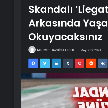
Skandalı ‘Liegat
Arkasında Yaşa
Okuyacaksınız
MEHMET HAZBİN KAZBEK
Mayıs 13, 2024
Facebook
Twitter
LinkedIn
Tumblr
Pinterest
Reddit