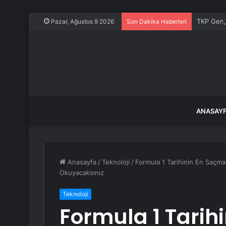
TKP Genel
Pazar, Ağustos 9 2026
Son Dakika Haberleri
ANASAY
Anasayfa
/
Teknoloji
/
Formula 1 Tarihinin En Saçma
Okuyacaksınız
Teknoloji
Formula 1 Tarih