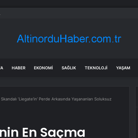
 Sekreteri Okuyan: Erdoğan yeniden aday olmayabilir, AKP’de kavga sert
FA
HABER
EKONOMI
SAĞLIK
TEKNOLOJI
YAŞAM
 Skandalı ‘Liegate’in’ Perde Arkasında Yaşananları Soluksuz
inin En Saçma