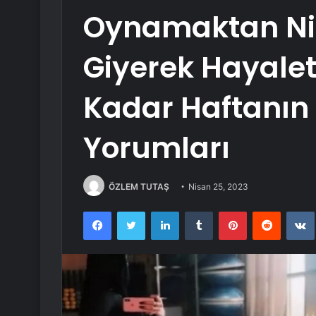
Oynamaktan Nik
Giyerek Hayale
Kadar Haftanın
Yorumları
ÖZLEM TUTAŞ
Nisan 25, 2023
Facebook
Twitter
LinkedIn
Tumblr
Pinterest
Reddit