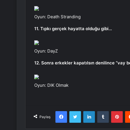
Oyun: Death Stranding
11. Tıpkı gerçek hayatta olduğu gibi…
Oyun: DayZ
12. Sonra erkekler kapatılsın denilince “vay be
Oyun: DIK Olmak
Facebook
Twitter
LinkedIn
Tumblr
Pint
Paylaş