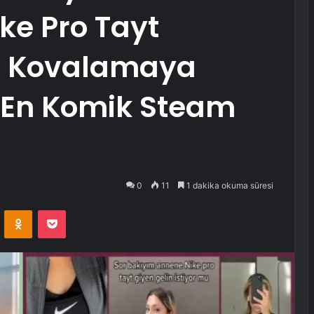
e Pro Tayt
t Kovalamaya
 En Komik Steam
0
11
1 dakika okuma süresi
VKontakte
Odnoklassniki
Pocket