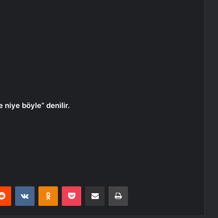
 niye böyle” denilir.
erest
Reddit
VKontakte
Odnoklassniki
Pocket
E-Posta ile paylaş
Yazdır