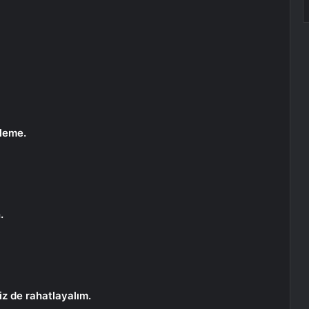
yleme.
.
biz de rahatlayalım.