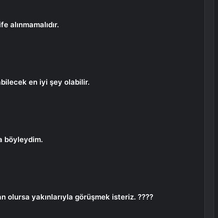
ife alınmamalıdır.
ilecek en iyi şey olabilir.
a böyleydim.
 olursa yakınlarıyla görüşmek isteriz. ????