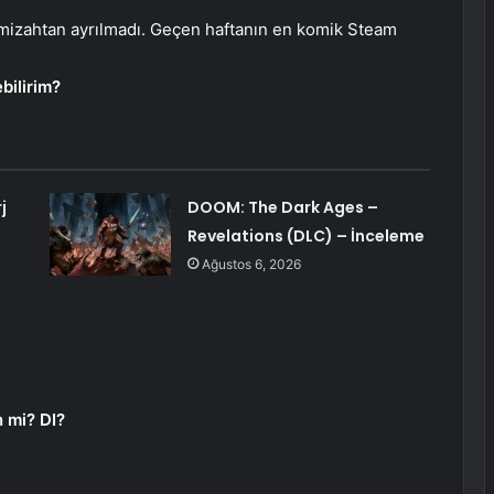
e mizahtan ayrılmadı. Geçen haftanın en komik Steam
bilirim?
j
DOOM: The Dark Ages –
Revelations (DLC) – İnceleme
Ağustos 6, 2026
 mi? DI?