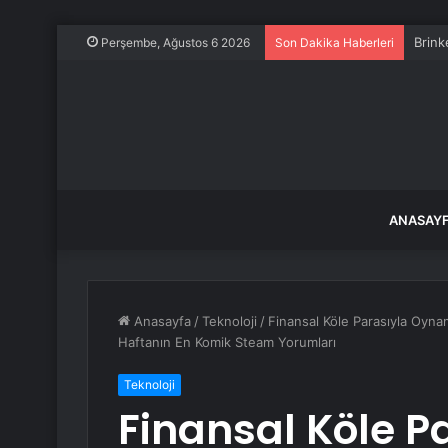
Brink
Perşembe, Ağustos 6 2026
Son Dakika Haberleri
ANASAY
Anasayfa
/
Teknoloji
/
Finansal Köle Parasıyla Oyn
Haftanın En Komik Steam Yorumları
Teknoloji
Finansal Köle P