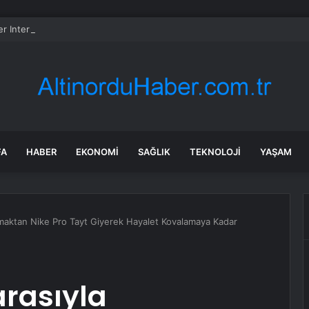
er International hissesi 12 Ağustos’ta yüzde 6,6 hareket edebilir
FA
HABER
EKONOMI
SAĞLIK
TEKNOLOJI
YAŞAM
amaktan Nike Pro Tayt Giyerek Hayalet Kovalamaya Kadar
arasıyla