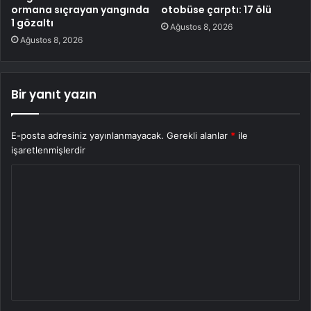
ormana sıçrayan yangında
otobüse çarptı: 17 ölü
1 gözaltı
Ağustos 8, 2026
Ağustos 8, 2026
Bir yanıt yazın
E-posta adresiniz yayınlanmayacak.
Gerekli alanlar
*
ile
işaretlenmişlerdir
Y
o
r
u
m
*