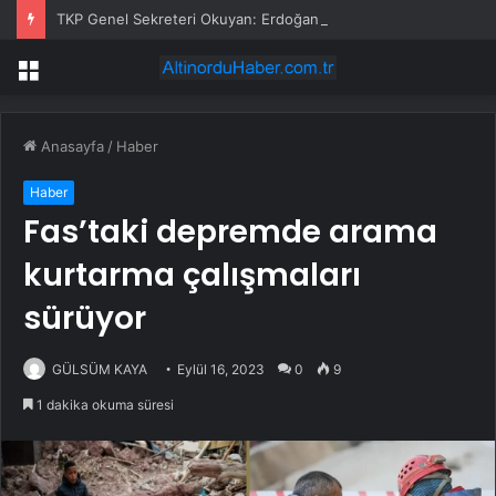
TKP Genel Sekreteri Okuyan: Erdoğan yeniden aday olmayabilir, AKP’de kavga sertleşir
Menü
Anasayfa
/
Haber
Haber
Fas’taki depremde arama
kurtarma çalışmaları
sürüyor
GÜLSÜM KAYA
Eylül 16, 2023
0
9
1 dakika okuma süresi