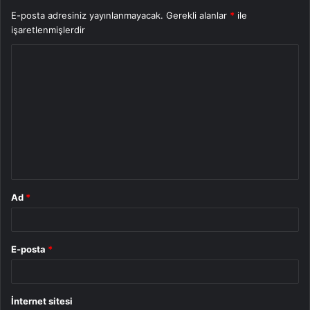
E-posta adresiniz yayınlanmayacak.
Gerekli alanlar
*
ile
işaretlenmişlerdir
Y
o
r
u
m
*
Ad
*
E-posta
*
İnternet sitesi