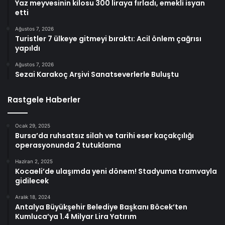
Yaz meyvesinin kilosu 300 liraya fırladı, emekli isyan
etti
Ağustos 7, 2026
Turistler 7 ülkeye gitmeyi bıraktı: Acil önlem çağrısı
yapıldı
Ağustos 7, 2026
Sezai Karakoç Arşivi Sanatseverlerle Buluştu
Rastgele Haberler
Ocak 29, 2025
Bursa’da ruhsatsız silah ve tarihi eser kaçakçılığı
operasyonunda 2 tutuklama
Haziran 2, 2025
Kocaeli’de ulaşımda yeni dönem! Stadyuma tramvayla
gidilecek
Aralık 18, 2024
Antalya Büyükşehir Belediye Başkanı Böcek’ten
Kumluca’ya 1.4 Milyar Lira Yatırım