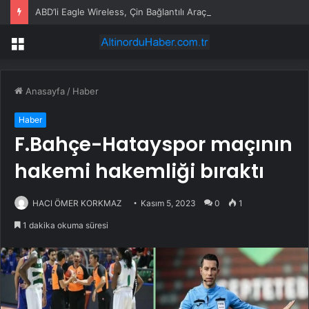
ABD’li Eagle Wireless, Çin Bağlantılı Araç Donanımını Değiştirmek İçin Üretimi Hızlandırıyor
Menü
Anasayfa
/
Haber
Haber
F.Bahçe-Hatayspor maçının
hakemi hakemliği bıraktı
HACI ÖMER KORKMAZ
Kasım 5, 2023
0
1
1 dakika okuma süresi