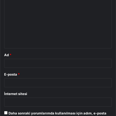
Y
o
r
u
m
*
Ad
*
E-posta
*
İnternet sitesi
Daha sonraki yorumlarımda kullanılması için adım, e-posta