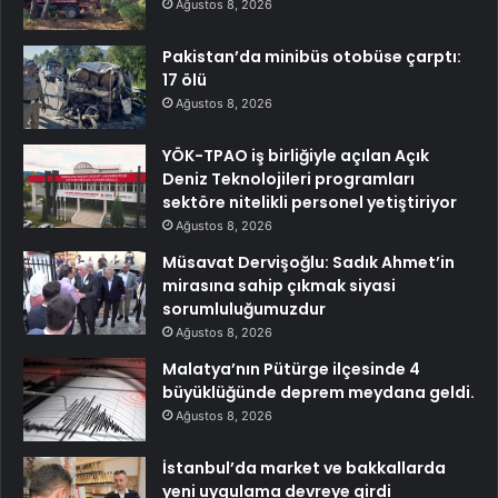
Ağustos 8, 2026
Pakistan’da minibüs otobüse çarptı:
17 ölü
Ağustos 8, 2026
YÖK-TPAO iş birliğiyle açılan Açık
Deniz Teknolojileri programları
sektöre nitelikli personel yetiştiriyor
Ağustos 8, 2026
Müsavat Dervişoğlu: Sadık Ahmet’in
mirasına sahip çıkmak siyasi
sorumluluğumuzdur
Ağustos 8, 2026
Malatya’nın Pütürge ilçesinde 4
büyüklüğünde deprem meydana geldi.
Ağustos 8, 2026
İstanbul’da market ve bakkallarda
yeni uygulama devreye girdi