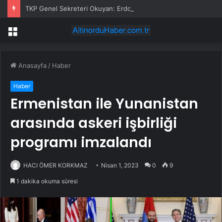
TKP Genel Sekreteri Okuyan: Erdoğan yeniden aday olmayabilir, AKP’de kavga sertleşir
Menü
Anasayfa
/
Haber
Haber
Ermenistan ile Yunanistan
arasında askeri işbirliği
programı imzalandı
HACI ÖMER KORKMAZ
Nisan 1, 2023
0
9
1 dakika okuma süresi