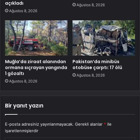
açıkladı
Ağustos 8, 2026
Ağustos 8, 2026
Muğla’da ziraat alanından
Pakistan’da minibüs
ormana sıçrayan yangında
otobüse çarptı: 17 ölü
1 gözaltı
Ağustos 8, 2026
Ağustos 8, 2026
Bir yanıt yazın
E-posta adresiniz yayınlanmayacak.
Gerekli alanlar
*
ile
işaretlenmişlerdir