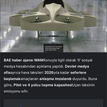
BAE haber ajansı WAM
Konuyla ilgili olarak ‘X’ sosyal
medya hesabından açıklama yapıldı.
Devlet
medya
ofis
ayrıca hava taksileri
2026
yıla kadar
seferlere
başlamak
amaçlanan
anlaşma
imzalandı
duyurdu. Buna
göre,
Pilot ve 4 yolcu taşıma kapasitesi
Uçan taksinin
emisyonu sıfır.