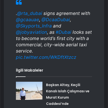
.
@rta_dubai
signs agreement with
@gcaauae
,
@DcaaDubai
,
@Skyports_Infra
and
@jobyaviation
, as
#Dubai
looks set
to become world’s first city with a
commercial, city-wide aerial taxi
service.
pic.twitter.com/WKDftXtzcz
İlgili Makaleler
Başkan Altay, Keçili
Kanalı Islah Çalışması ve
Murat Kurum
Caddesi’nde