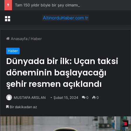
Tam 150 yıldır böyle bir şey olmamıştı: 2027’de dünya için kritik süreç başlıyor
Menü
Anasayfa
/
Haber
Haber
Dünyada bir ilk: Uçan taksi
döneminin başlayacağı
şehir resmen açıklandı
MUSTAFA ARSLAN
Şubat 15, 2024
0
0
Bir dakikadan az