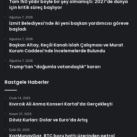
Tam 150 yıldır böyle bir şey olmamıştı: 2027’de dünya
için kritik süreç başlıyor
Ağustos 7, 2026
İzmit Belediyesi’nde iki yeni başkan yardımcısı göreve
başladı
Ağustos 7, 2026
Başkan Altay, Keçili Kanalı Islah Çalışması ve Murat
Kurum Caddesi’nde İncelemelerde Bulundu
Ağustos 7, 2026
Trump’tan “doğumla vatandaşlık” kararı
Rastgele Haberler
Ocak 14, 2025
Kıvırcık Ali Anma Konseri Kartal’da Gerçekleşti
Kasım 27, 2025
Döviz Kurları: Dolar ve Euro’da Artış
Eylül 20, 2025
KazMunayGaz, BTC boru hattı üzerinden petrol