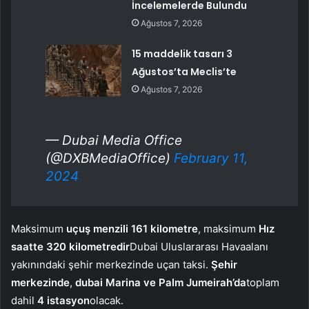
İncelemelerde Bulundu
Ağustos 7, 2026
15 maddelik tasarı 3
Ağustos’ta Meclis’te
Ağustos 7, 2026
— Dubai Media Office
(@DXBMediaOffice)
February 11,
2024
Maksimum
uçuş menzili 161 kilometre
, maksimum
Hız
saatte 320 kilometredir
Dubai Uluslararası Havaalanı
yakınındaki şehir merkezinde uçan taksi.
Şehir
merkezinde
,
dubai
Marina ve Palm Jumeirah’da
toplam
dahil
4 istasyon
olacak.