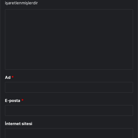
işaretlenmişlerdir
Y
o
r
u
m
*
Ad
*
E-posta
*
İnternet sitesi