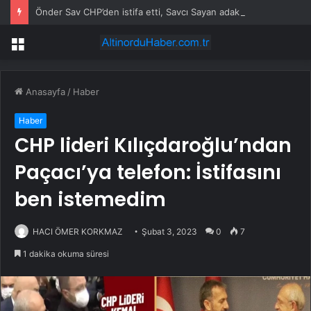
Önder Sav CHP’den istifa etti, Savcı Sayan adak kesti
Menü
Anasayfa
/
Haber
Haber
CHP lideri Kılıçdaroğlu’ndan
Paçacı’ya telefon: İstifasını
ben istemedim
HACI ÖMER KORKMAZ
Şubat 3, 2023
0
7
1 dakika okuma süresi