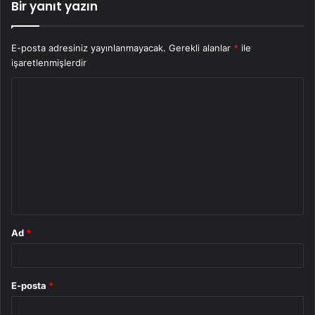
Bir yanıt yazın
E-posta adresiniz yayınlanmayacak.
Gerekli alanlar
*
ile
işaretlenmişlerdir
Y
o
r
u
m
*
Ad
*
E-posta
*