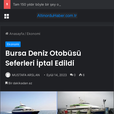
Tam 150 yıldır böyle bir şey olmamıştı: 2027’de dünya için kritik süreç başlıyor
Menü
Anasayfa
/
Ekonomi
Ekonomi
Bursa Deniz Otobüsü
Seferleri İptal Edildi
MUSTAFA ARSLAN
Eylül 14, 2023
0
6
Bir dakikadan az