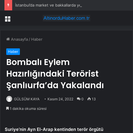
İstanbul’da market ve bakkallarda yeni uygulama devreye girdi
Menü
Anasayfa
/
Haber
Haber
Bombalı Eylem
Hazırlığındaki Terörist
Şanlıurfa’da Yakalandı
GÜLSÜM KAYA
Kasım 24, 2022
0
13
1 dakika okuma süresi
Suriye’nin Ayn El-Arap kentinden terör örgütü