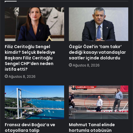
Filiz Ceritoğlu Sengel
Özgür Özel’in ‘tam takır’
kimdir? Selçuk Belediye
dediği kasayı vatandaşlar
Başkanı Filiz Ceritoğlu
saatler içinde doldurdu
Sengel CHP’den neden
Ağustos 8, 2026
istifa etti?
Ağustos 8, 2026
Fransız devi Boğaz’a ve
Mahmut Tanal elinde
otoyollara talip
hortumla otobüsün