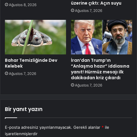
üzerine çıktı: Açın suyu
Ağustos 8, 2026
Ağustos 7, 2026
Bahar Temizliğinde Dev
İran’dan Trump’ın
Kelebek
“Anlaşma hazır” iddiasına
yanıt! Hürmüz mesajı ilk
Ağustos 7, 2026
dakikadan kriz çıkardı
Ağustos 7, 2026
Bir yanıt yazın
E-posta adresiniz yayınlanmayacak.
Gerekli alanlar
*
ile
işaretlenmişlerdir