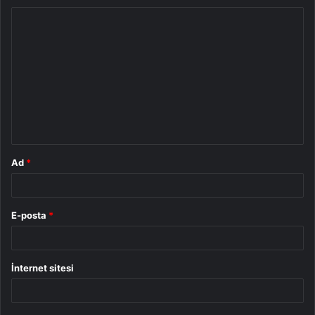
Y
o
r
u
m
*
Ad
*
E-posta
*
İnternet sitesi